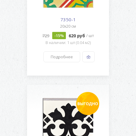
7350-1
20x20 см
729
620 руб
-15%
/ шт
В наличии: 1 шт (0.04 м2)
Подробнее