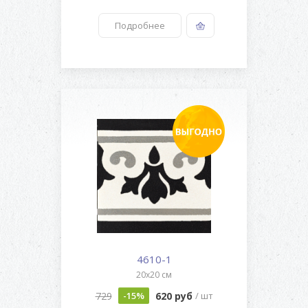
Подробнее
4610-1
20x20 см
729
620 руб
-15%
/ шт