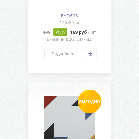
EYD603
17,5x20 см
199
169 руб
-15%
/ шт
В наличии: 266 шт (7 м2)
Подробнее