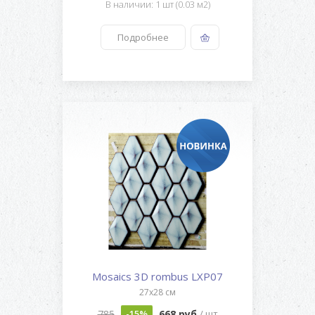
В наличии: 1 шт (0.03 м2)
Подробнее
Mosaics 3D rombus LXP07
27x28 см
785
668 руб
-15%
/ шт