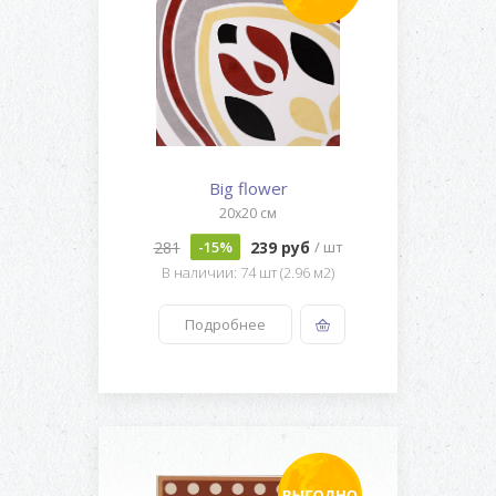
Big flower
20x20 см
281
239 руб
-15%
/ шт
В наличии: 74 шт (2.96 м2)
Подробнее