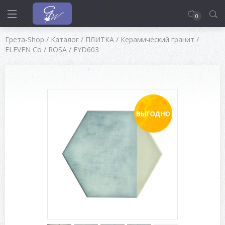
0
Грета-Shop
/
Каталог
/
ПЛИТКА
/
Керамический гранит
/
ELEVEN Co
/
ROSA
/
EYD603