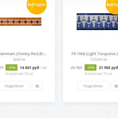
FR Hammam (Honey,Red,Brown,Nat...
FR Hilal (Light Turquoise,Ic
6x30 см
13,5x30 см
77
14 601 руб
25 769
21 903 ру
-15%
/ шт
-15%
В наличии: 33 шт
В наличии: 15 шт
Подробнее
Подробнее