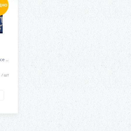
e ...
б
/ шт