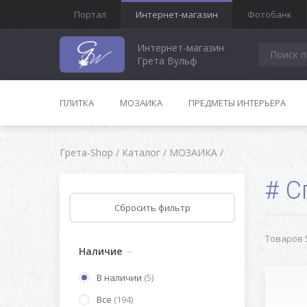
Портал
Интернет-магазин
Фотобанк
Интернет-магазин
Грета Вульф
ПЛИТКА
МОЗАИКА
ПРЕДМЕТЫ ИНТЕРЬЕРА
Грета-Shop
/
Каталог
/
МОЗАИКА
/
С
Товаров 5
Наличие
В наличии
(5)
Все
(194)