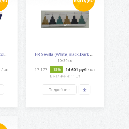
FR Sevilla (White,Red,Chocolat...
FR Sevilla (White,Black,Dark G...
10x30 см
б
17 177
14 601 руб
/ шт
-15%
/ шт
В наличии: 11 шт
Подробнее