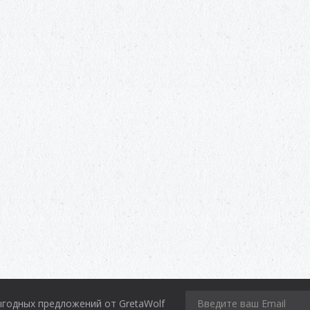
ыгодных предложений от GretaWolf