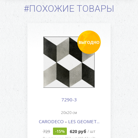
#ПОХОЖИЕ ТОВАРЫ
7290-3
20x20 см
CARODECO
-
LES GEOMET...
729
620 руб
-15%
/ шт