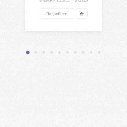
В наличии: 253 шт (10.12 м2)
Подробнее
1
2
3
4
5
6
7
8
9
10