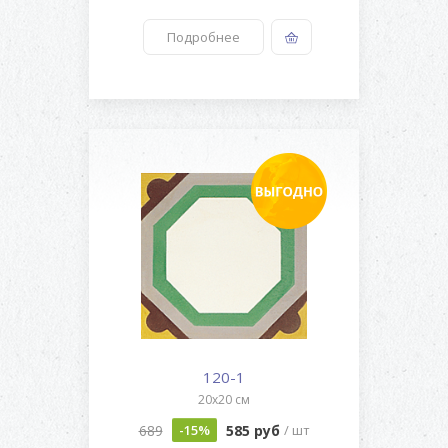
Подробнее
120-1
20x20 см
689
585 руб
-15%
/ шт