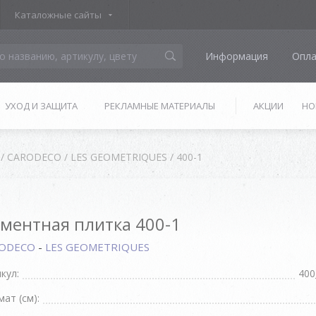
Каталожные сайты
Информация
Опла
УХОД И ЗАЩИТА
РЕКЛАМНЫЕ МАТЕРИАЛЫ
АКЦИИ
НО
/
CARODECO
/
LES GEOMETRIQUES
/
400-1
ментная плитка 400-1
RODECO
-
LES GEOMETRIQUES
кул:
400
ат (см):