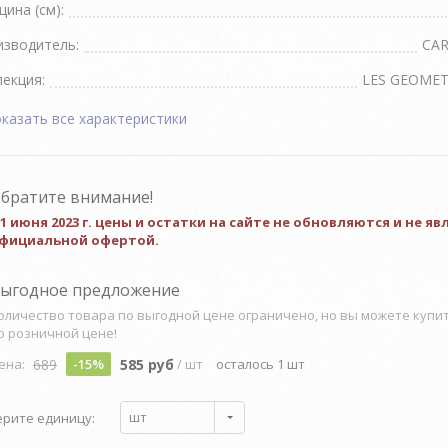
ина (см):
изводитель:
CA
екция:
LES GEOMET
казать все характеристики
братите внимание!
 1 июня 2023 г. цены и остатки на сайте не обновляются и не я
фициальной офертой.
ыгодное предложение
оличество товара по выгодной цене ограничено, но вы можете купи
о розничной цене!
689
585 руб
ена:
-15%
/ шт
осталось 1 шт
шт
рите единицу: