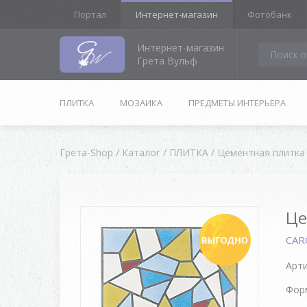
Портал
Интернет-магазин
Фотобанк
Интернет-магазин
Грета Вульф
ПЛИТКА
МОЗАИКА
ПРЕДМЕТЫ ИНТЕРЬЕРА
Грета-Shop
/
Каталог
/
ПЛИТКА
/
Цементная плитка
Це
CA
Арти
Форм