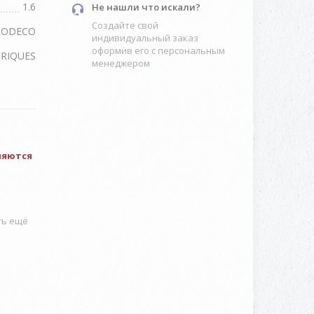
1.6
Не нашли что искали?
Создайте свой
RODECO
индивидуальный заказ
оформив его с персональным
RIQUES
менеджером
вляются
ть ещё