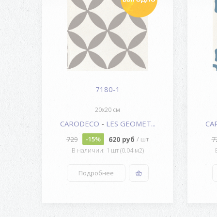
7180-1
20x20 см
...
CARODECO
-
LES GEOMET...
CA
729
620 руб
7
шт
-15%
/ шт
В наличии: 1 шт (0.04 м2)
Подробнее