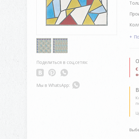
Толщ
Про
Колл
По
О
Поделиться в соц.сетях:
С
о
В
К
п
Ц
Выбе