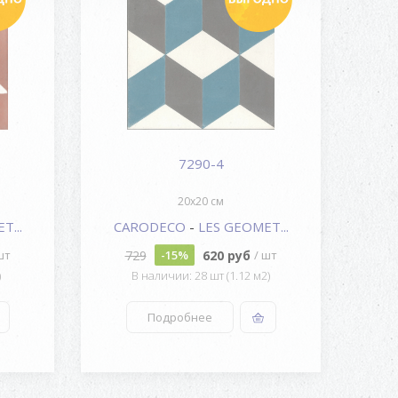
7290-4
20x20 см
T...
CARODECO
-
LES GEOMET...
C
729
620 руб
шт
-15%
/ шт
)
В наличии: 28 шт (1.12 м2)
Подробнее