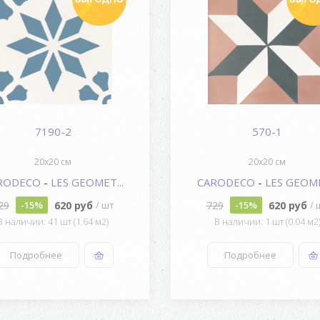
7190-2
570-1
20x20 см
20x20 см
RODECO
-
LES GEOMET...
CARODECO
-
LES GEOME
29
620 руб
729
620 руб
-15%
/ шт
-15%
/ 
В наличии: 41 шт (1.64 м2)
В наличии: 1 шт (0.04 м2
Подробнее
Подробнее