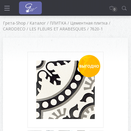
0
Грета-Shop
/
Каталог
/
ПЛИТКА
/
Цементная плитка
/
CARODECO
/
LES FLEURS ET ARABESQUES
/
7620-1