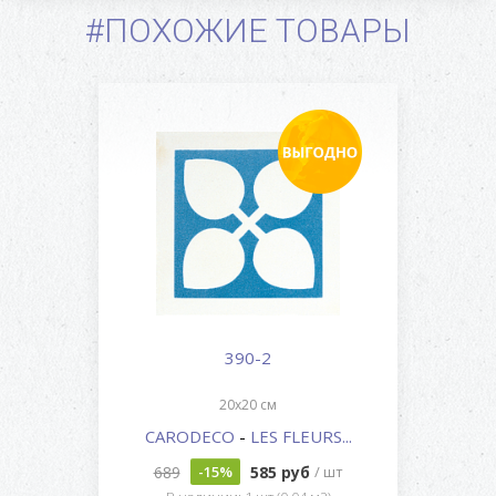
#ПОХОЖИЕ ТОВАРЫ
390-2
20x20 см
CARODECO
-
LES FLEURS...
689
585 руб
-15%
/ шт