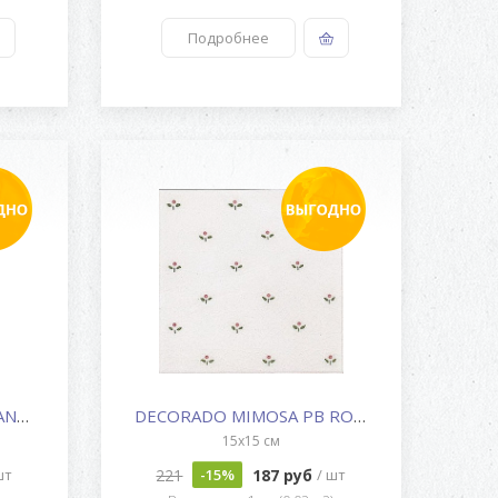
Подробнее
ROMBO ACOLCHADO BLANCO Z
DECORADO MIMOSA PB ROSA C/C B
15x15 см
221
187 руб
шт
-15%
/ шт