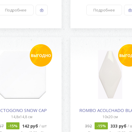
Подробнее
Подробнее
CTOGONO SNOW CAP
14,8x14,8 см
10x20 см
67
142 руб
392
333 руб
-15%
/ шт
-15%
/ 