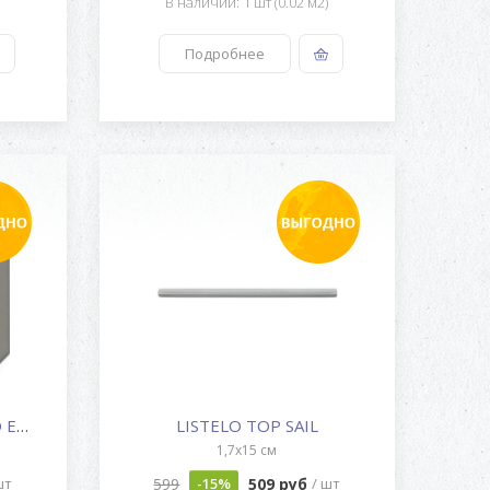
)
В наличии: 1 шт (0.02 м2)
Подробнее
PAVIMENTO OCTOGONO EUCALYPTUS
LISTELO TOP SAIL
1,7x15 см
599
509 руб
шт
-15%
/ шт