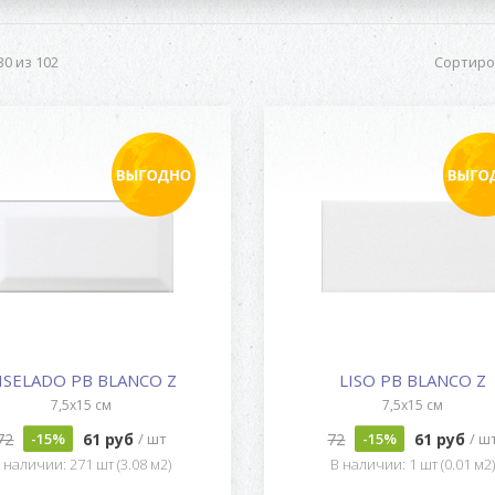
0 из 102
Сортиро
ISELADO PB BLANCO Z
LISO PB BLANCO Z
7,5x15 см
7,5x15 см
72
61 руб
72
61 руб
-15%
/ шт
-15%
/ ш
 наличии: 271 шт (3.08 м2)
В наличии: 1 шт (0.01 м2