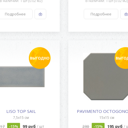
В наличии: 1 шт (0.02 м2)
В наличии: 1 шт (0.02 м2
Подробнее
Подробнее
LISO TOP SAIL
7,5x15 см
15x15 см
117
99 руб
230
195 руб
-15%
/ шт
-15%
/ 