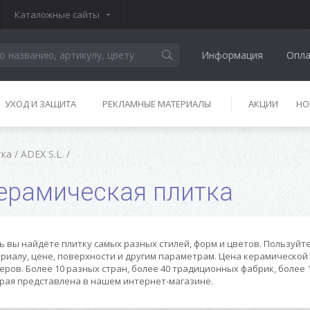
Каталожные сайты
Информация
Опла
УХОД И ЗАЩИТА
РЕКЛАМНЫЕ МАТЕРИАЛЫ
АКЦИИ
НО
тка
/
ADEX S.L.
/
ерамическая плитка
ь вы найдёте плитку самых разных стилей, форм и цветов. Пользуйт
риалу, цене, поверхности и другим параметрам. Цена керамической 
еров. Более 10 разных стран, более 40 традиционных фабрик, более 
рая представлена в нашем интернет-магазине.