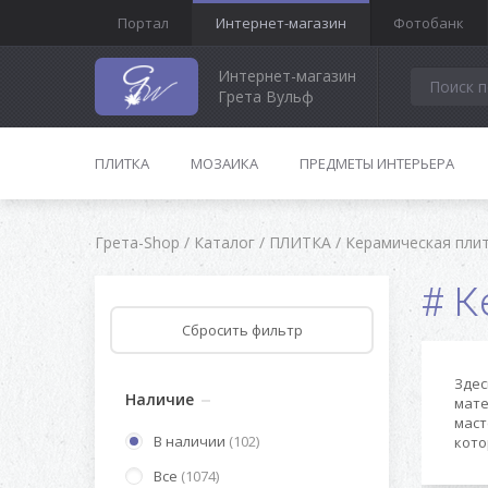
Портал
Интернет-магазин
Фотобанк
Интернет-магазин
Грета Вульф
ПЛИТКА
МОЗАИКА
ПРЕДМЕТЫ ИНТЕРЬЕРА
Грета-Shop
/
Каталог
/
ПЛИТКА
/
Керамическая пли
К
Здес
Наличие
мате
маст
В наличии
(102)
кото
Все
(1074)