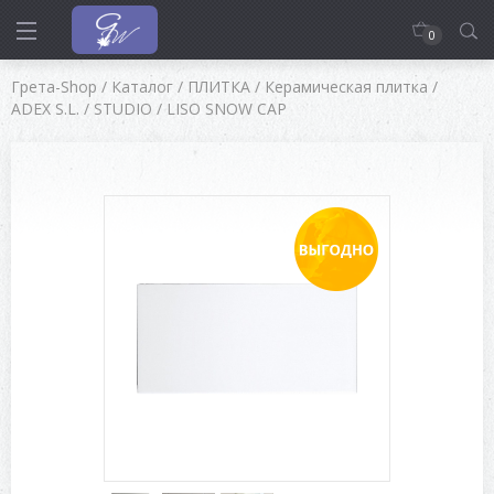
0
Грета-Shop
/
Каталог
/
ПЛИТКА
/
Керамическая плитка
/
ADEX S.L.
/
STUDIO
/
LISO SNOW CAP