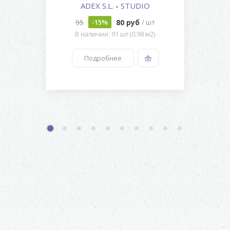
ADEX S.L.
-
STUDIO
95
80 руб
-15%
/ шт
В наличии: 91 шт (0.98 м2)
Подробнее
1
2
3
4
5
6
7
8
9
10