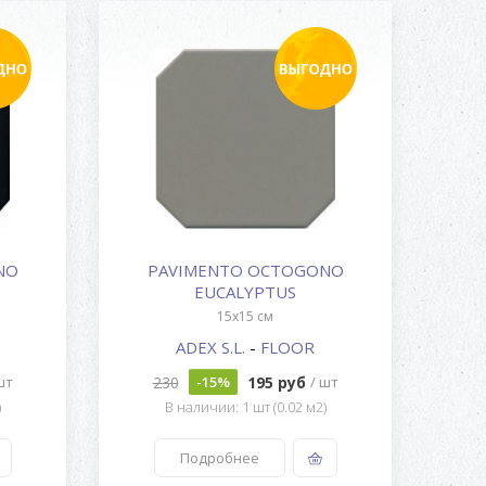
NO
PAVIMENTO OCTOGONO
EUCALYPTUS
15x15 см
ADEX S.L.
-
FLOOR
230
195 руб
шт
-15%
/ шт
)
В наличии: 1 шт (0.02 м2)
Подробнее