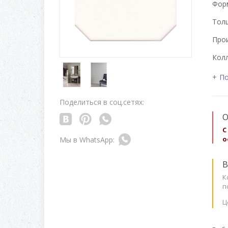
Форм
Толщ
Про
Колл
По
Поделиться в соц.сетях:
О
С
о
В
К
п
Ц