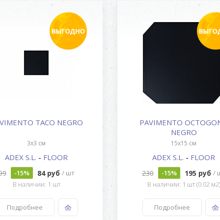
VIMENTO TACO NEGRO
PAVIMENTO OCTOGO
NEGRO
3x3 см
15x15 см
ADEX S.L.
-
FLOOR
ADEX S.L.
-
FLOOR
99
84 руб
230
195 руб
-15%
/ шт
-15%
/ 
В наличии: 1 шт
В наличии: 1 шт (0.02 м2
Подробнее
Подробнее