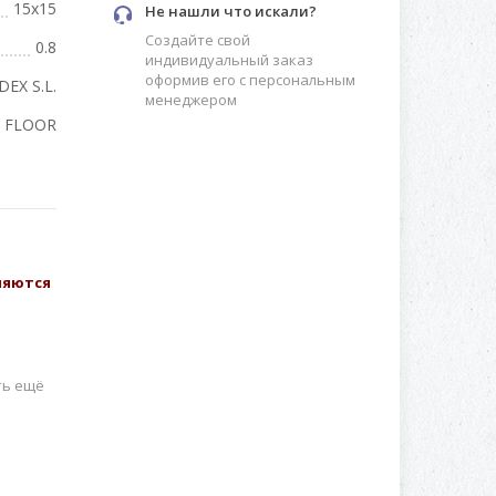
15x15
Не нашли что искали?
Создайте свой
0.8
индивидуальный заказ
оформив его с персональным
DEX S.L.
менеджером
FLOOR
вляются
ть ещё