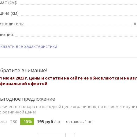
ат (см):
ина (см):
изводитель:
A
екция:
казать все характеристики
братите внимание!
 1 июня 2023 г. цены и остатки на сайте не обновляются и не я
фициальной офертой.
ыгодное предложение
оличество товара по выгодной цене ограничено, но вы можете купи
о розничной цене!
230
195 руб
ена:
-15%
/ шт
осталось 1 шт