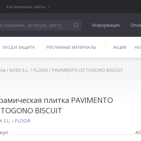
Каталожные сайты
Информация
Опла
УХОД И ЗАЩИТА
РЕКЛАМНЫЕ МАТЕРИАЛЫ
АКЦИИ
НО
тка
/
ADEX S.L.
/
FLOOR
/
PAVIMENTO OCTOGONO BISCUIT
рамическая плитка PAVIMENTO
TOGONO BISCUIT
 S.L.
-
FLOOR
кул:
AD