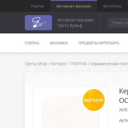
Портал
Интернет-магазин
Фотобанк
Интернет-магазин
Грета Вульф
ПЛИТКА
МОЗАИКА
ПРЕДМЕТЫ ИНТЕРЬЕРА
Грета-Shop
/
Каталог
/
ПЛИТКА
/
Керамическая пли
Ке
OC
ADEX
Арти