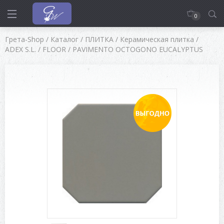
0
Грета-Shop
/
Каталог
/
ПЛИТКА
/
Керамическая плитка
/
ADEX S.L.
/
FLOOR
/
PAVIMENTO OCTOGONO EUCALYPTUS