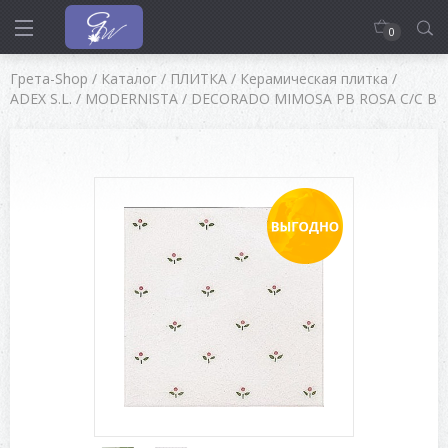
0
Грета-Shop
/
Каталог
/
ПЛИТКА
/
Керамическая плитка
/
ADEX S.L.
/
MODERNISTA
/
DECORADO MIMOSA PB ROSA C/C B