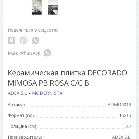
Поделиться в соц.сетях:
Керамическая плитка DECORADO
MIMOSA PB ROSA C/C B
ADEX S.L.
-
MODERNISTA
Артикул:
ADMO6013
Формат (см):
15x15
Толщина (см):
0.7
Производитель:
ADEX S.L.