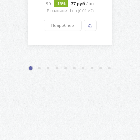
90
77 руб
-15%
/ шт
В наличии: 1 шт (0.01 м2)
Подробнее
1
2
3
4
5
6
7
8
9
10