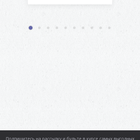
1
2
3
4
5
6
7
8
9
10
Подпишитесь на рассылку и будьте в курсе самых выгодных