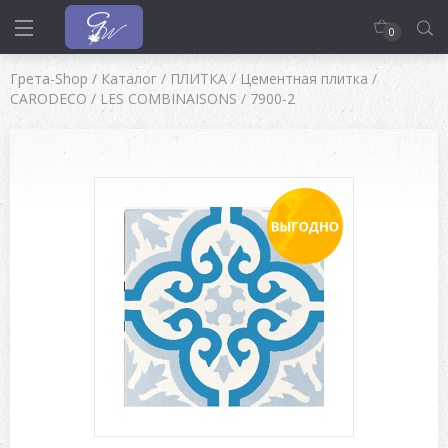
0
Грета-Shop
/
Каталог
/
ПЛИТКА
/
Цементная плитка
/
CARODECO
/
LES COMBINAISONS
/
7900-2