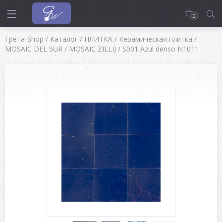
0
Грета-Shop
/
Каталог
/
ПЛИТКА
/
Керамическая плитка
/
MOSAIC DEL SUR
/
MOSAIC ZILLIJ
/
S001 Azul denso N1011