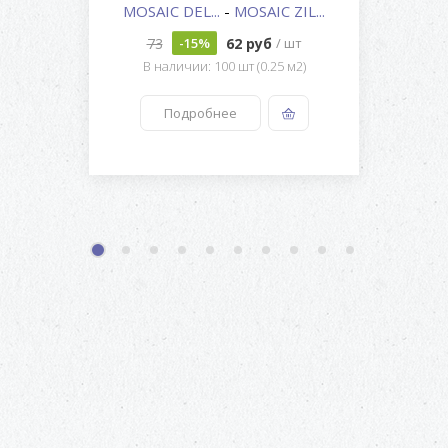
MOSAIC DEL...
-
MOSAIC ZIL...
73
62 руб
-15%
/ шт
В наличии: 100 шт (0.25 м2)
Подробнее
1
2
3
4
5
6
7
8
9
10