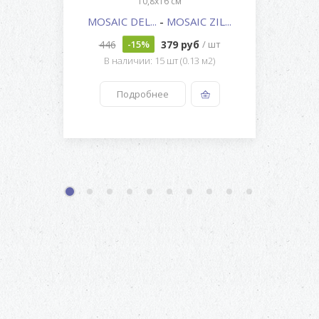
10,8x16 см
MOSAIC DEL...
-
MOSAIC ZIL...
446
379 руб
-15%
/ шт
В наличии: 15 шт (0.13 м2)
Подробнее
1
2
3
4
5
6
7
8
9
10