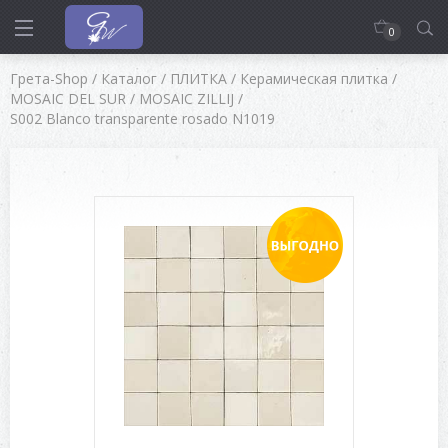
0
Грета-Shop
/
Каталог
/
ПЛИТКА
/
Керамическая плитка
/
MOSAIC DEL SUR
/
MOSAIC ZILLIJ
/
S002 Blanco transparente rosado N1019