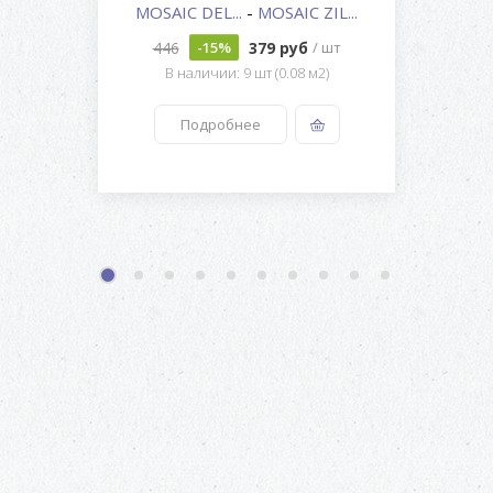
MOSAIC DEL...
-
MOSAIC ZIL...
446
379 руб
-15%
/ шт
В наличии: 9 шт (0.08 м2)
Подробнее
1
2
3
4
5
6
7
8
9
10