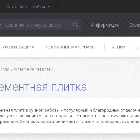
Каталожные сайты
Информация
Опла
УХОД И ЗАЩИТА
РЕКЛАМНЫЕ МАТЕРИАЛЫ
АКЦИИ
НО
/
VIA
/
SONDEREDITION
/
ементная плитка
нтная плитка ручной работы – популярный и благородный отделочн
льзуются исключительно натуральные пигменты, поэтому плитка им
рельный. Он спокойно воспринимается глазом, а поверхность очень