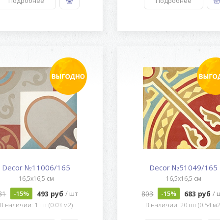
Подробнее
Подробнее
Decor №11006/165
Decor №51049/165
16,5x16,5 см
16,5x16,5 см
81
493 руб
803
683 руб
-15%
/ шт
-15%
/ 
В наличии: 1 шт (0.03 м2)
В наличии: 20 шт (0.54 м2