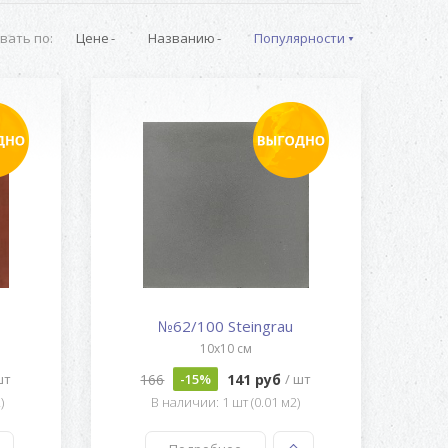
вать по:
Цене
Названию
Популярности
№62/100 Steingrau
10x10 см
166
141 руб
шт
-15%
/ шт
)
В наличии: 1 шт (0.01 м2)