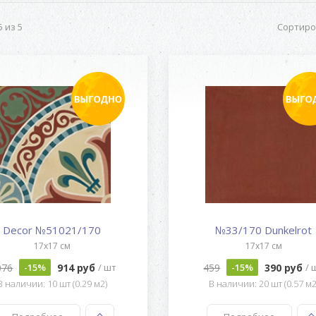
 из 5
Сортиро
Decor №51021/170
№33/170 Dunkelrot
17x17 см
17x17 см
076
914 руб
459
390 руб
-15%
/ шт
-15%
/ 
В наличии: 10 шт (0.29 м2)
В наличии: 20 шт (0.57 м2