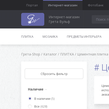
Портал
Интернет-магазин
Фотобанк
Интернет-магазин
Грета Вульф
ПЛИТКА
МОЗАИКА
ПРЕДМЕТЫ ИНТЕРЬЕРА
Грета-Shop
/
Каталог
/
ПЛИТКА
/
Цементная плитка
Ц
Цеме
Наличие
испо
аква
В наличии
(5)
Все
(628)