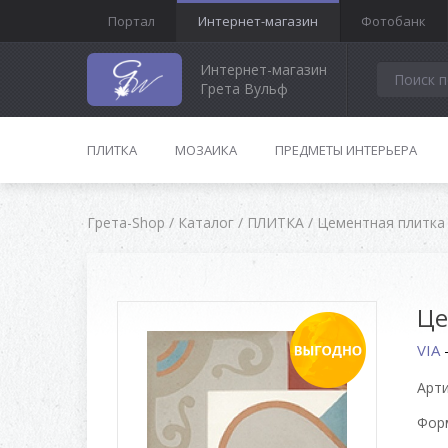
Портал
Интернет-магазин
Фотобанк
Интернет-магазин
Грета Вульф
ПЛИТКА
МОЗАИКА
ПРЕДМЕТЫ ИНТЕРЬЕРА
Грета-Shop
/
Каталог
/
ПЛИТКА
/
Цементная плитка
Це
VIA
Арти
Форм