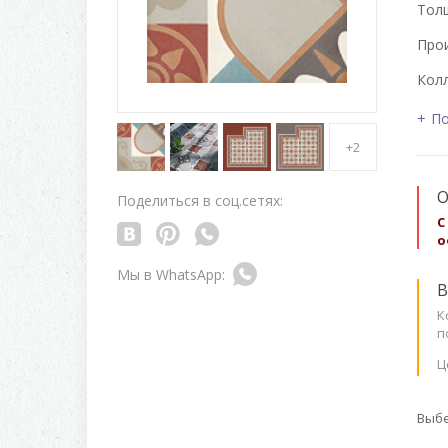
Толщ
Про
Колл
По
+2
О
Поделиться в соц.сетях:
С
о
В
К
п
Ц
Выбе