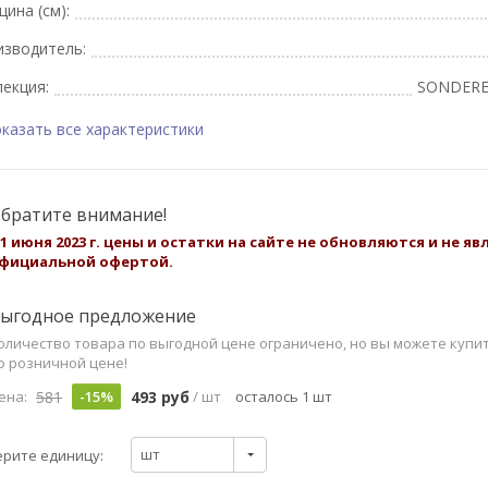
ина (см):
изводитель:
екция:
SONDERE
казать все характеристики
братите внимание!
 1 июня 2023 г. цены и остатки на сайте не обновляются и не я
фициальной офертой.
ыгодное предложение
оличество товара по выгодной цене ограничено, но вы можете купи
о розничной цене!
581
493 руб
ена:
-15%
/ шт
осталось 1 шт
шт
рите единицу: