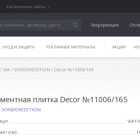
Каталожные сайты
Информация
Опла
УХОД И ЗАЩИТА
РЕКЛАМНЫЕ МАТЕРИАЛЫ
АКЦИИ
НО
/
VIA
/
SONDEREDITION
/
Decor №11006/165
ментная плитка Decor №11006/165
-
SONDEREDITION
кул:
VIA11
ат (см):
1