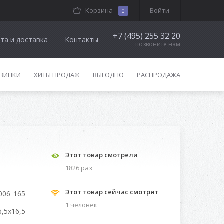
Корзина
Войти
0
+7 (495) 255 32 20
та и доставка
Контакты
позвоните нам
ВИНКИ
ХИТЫ ПРОДАЖ
ВЫГОДНО
РАСПРОДАЖА
Этот товар смотрели
1826 раз
Этот товар сейчас смотрят
006_165
1 человек
6,5x16,5