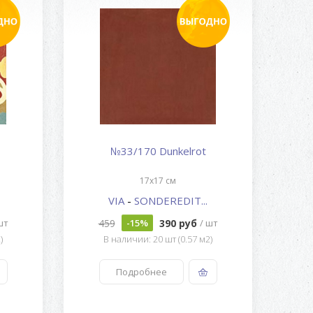
№33/170 Dunkelrot
17x17 см
VIA
-
SONDEREDIT...
459
390 руб
шт
-15%
/ шт
)
В наличии: 20 шт (0.57 м2)
Подробнее