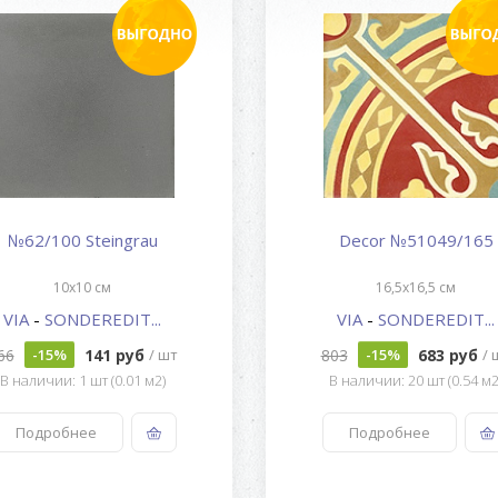
№62/100 Steingrau
Decor №51049/165
10x10 см
16,5x16,5 см
VIA
-
SONDEREDIT...
VIA
-
SONDEREDIT...
66
141 руб
803
683 руб
-15%
/ шт
-15%
/ 
В наличии: 1 шт (0.01 м2)
В наличии: 20 шт (0.54 м2
Подробнее
Подробнее