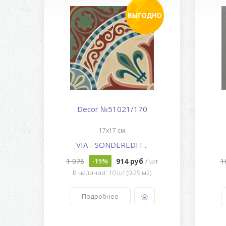
Decor №51021/170
17x17 см
VIA
-
SONDEREDIT...
1 076
914 руб
1
-15%
/ шт
В наличии: 10 шт (0.29 м2)
Подробнее