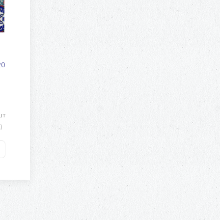
20
шт
)