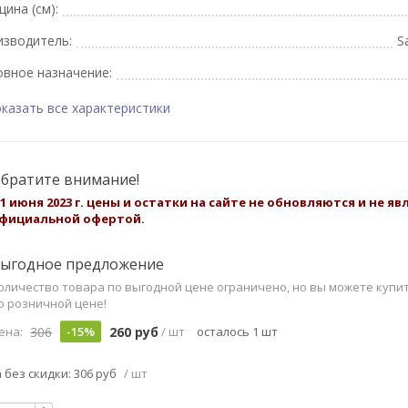
ина (см):
изводитель:
S
вное назначение:
казать все характеристики
братите внимание!
 1 июня 2023 г. цены и остатки на сайте не обновляются и не я
фициальной офертой.
ыгодное предложение
оличество товара по выгодной цене ограничено, но вы можете купи
о розничной цене!
306
260 руб
ена:
-15%
/ шт
осталось 1 шт
 без скидки: 306 руб
/ шт