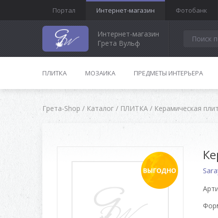
Портал
Интернет-магазин
Фотобанк
Интернет-магазин
Грета Вульф
ПЛИТКА
МОЗАИКА
ПРЕДМЕТЫ ИНТЕРЬЕРА
Грета-Shop
/
Каталог
/
ПЛИТКА
/
Керамическая пли
Ке
Sara
Арти
Форм