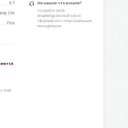
0.7
Не нашли что искали?
Создайте свой
aray Cini
индивидуальный заказ
оформив его с персональным
Пол
менеджером
вляются
ть ещё