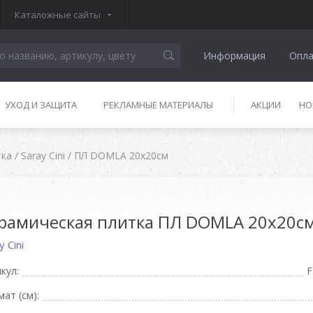
Каталожные сайты
Информация
Опла
УХОД И ЗАЩИТА
РЕКЛАМНЫЕ МАТЕРИАЛЫ
АКЦИИ
НО
тка
/
Saray Cini
/
ПЛ DOMLA 20x20см
рамическая плитка ПЛ DOMLA 20x20с
y Cini
кул:
ат (см):