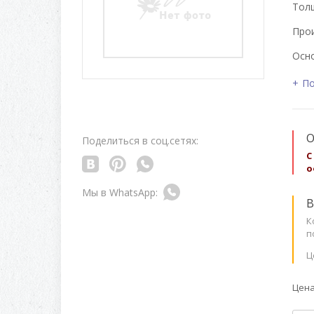
Толщ
Про
Осно
По
О
Поделиться в соц.сетях:
С
о
В
К
п
Ц
Цена