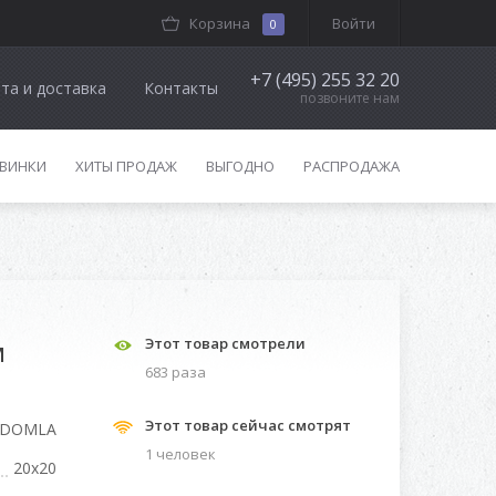
Корзина
Войти
0
+7 (495) 255 32 20
та и доставка
Контакты
позвоните нам
ВИНКИ
ХИТЫ ПРОДАЖ
ВЫГОДНО
РАСПРОДАЖА
м
Этот товар смотрели
683 разa
Этот товар сейчас смотрят
FDOMLA
1 человек
20x20