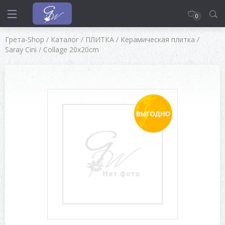
0
Грета-Shop
/
Каталог
/
ПЛИТКА
/
Керамическая плитка
/
Saray Cini
/
Collage 20x20cm