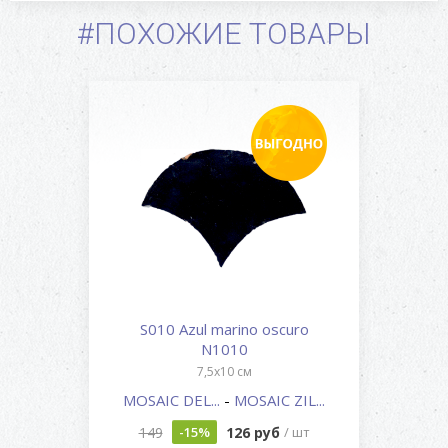
#ПОХОЖИЕ ТОВАРЫ
S010 Azul marino oscuro
N1010
7,5x10 см
MOSAIC DEL...
-
MOSAIC ZIL...
149
126 руб
-15%
/ шт