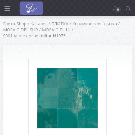
0
Грета-Shop
/
Каталог
/
ПЛИТКА
/
Керамическая плитка
/
MOSAIC DEL SUR
/
MOSAIC ZILLIJ
/
S001 Verde noche militar N1075