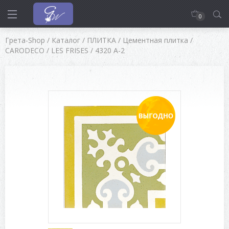
0
Грета-Shop
/
Каталог
/
ПЛИТКА
/
Цементная плитка
/
CARODECO
/
LES FRISES
/
4320 A-2