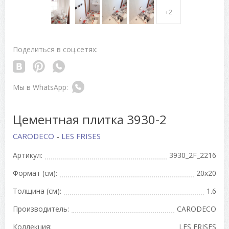
+2
Поделиться в соц.сетях:
Цементная плитка 3930-2
CARODECO
-
LES FRISES
Артикул:
3930_2F_2216
Формат (см):
20x20
Толщина (см):
1.6
Производитель:
CARODECO
Коллекция:
LES FRISES