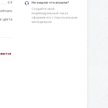
0.9
Не нашли что искали?
Создайте свой
kelmans
индивидуальный заказ
оформив его с персональным
е цвета
менеджером
вляются