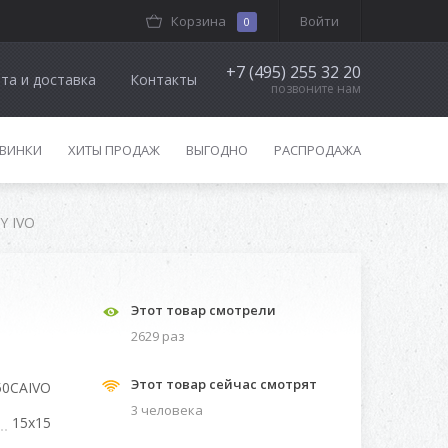
Корзина
Войти
0
+7 (495) 255 32 20
та и доставка
Контакты
позвоните нам
ВИНКИ
ХИТЫ ПРОДАЖ
ВЫГОДНО
РАСПРОДАЖА
RY IVO
Этот товар смотрели
2629 раз
Этот товар сейчас смотрят
50CAIVO
3 человекa
15x15