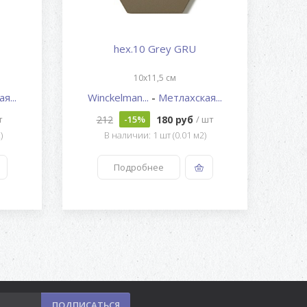
hex.10 Grey GRU
10x11,5 см
я...
Winckelman...
-
Метлахская...
Wi
212
180 руб
т
-15%
/ шт
)
В наличии: 1 шт (0.01 м2)
Подробнее
ПОДПИСАТЬСЯ