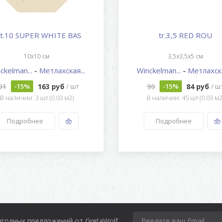
ct.10 SUPER WHITE BAS
tr.3,5 RED ROU
10x10 см
3,5x3,5x5 см
ckelman...
-
Метлахская...
Winckelman...
-
Метлахска
91
163 руб
99
84 руб
-15%
/ шт
-15%
/ ш
В наличии: 3 шт (0.03 м2)
В наличии: 45 шт (0.03 м2
Подробнее
Подробнее
ыгодных предложений от GretaWolf