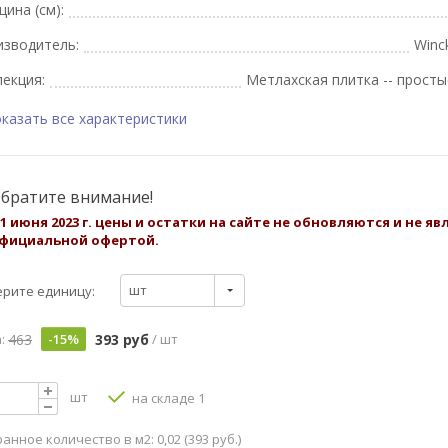
ина (см):
изводитель:
Winc
екция:
Метлахская плитка -- просты
казать все характеристики
братите внимание!
 1 июня 2023 г. цены и остатки на сайте не обновляются и не я
фициальной офертой.
шт
рите единицу:
463
393 руб
:
-15%
/ шт
шт
на складе 1
анное количество в м2: 0,02 (393 руб.)