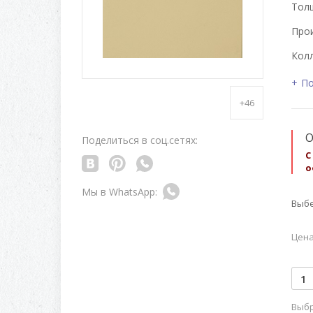
Толщ
Про
Колл
По
+46
О
Поделиться в соц.сетях:
С
о
Выбе
Цена
Выбр