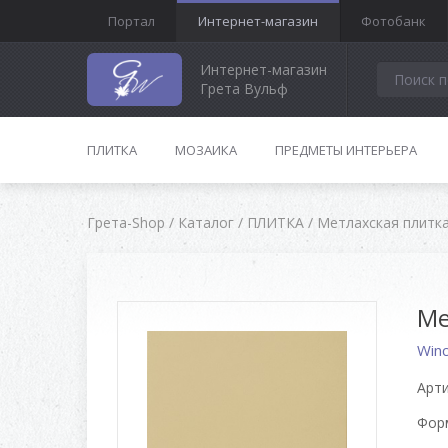
Портал
Интернет-магазин
Фотобанк
Интернет-магазин
Грета Вульф
ПЛИТКА
МОЗАИКА
ПРЕДМЕТЫ ИНТЕРЬЕРА
Грета-Shop
/
Каталог
/
ПЛИТКА
/
Метлахская плитк
Ме
Win
Арти
Форм