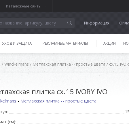
Каталожные сайты
Информация
Опла
УХОД И ЗАЩИТА
РЕКЛАМНЫЕ МАТЕРИАЛЫ
АКЦИИ
НО
а
/
Winckelmans
/
Метлахская плитка -- простые цвета
/
cx.15 IVO
тлахская плитка cx.15 IVORY IVO
ckelmans
-
Метлахская плитка -- простые цвета
кул:
1
ат (см):