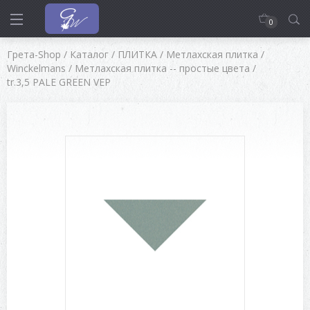
0
Грета-Shop
/
Каталог
/
ПЛИТКА
/
Метлахская плитка
/
Winckelmans
/
Метлахская плитка -- простые цвета
/
tr.3,5 PALE GREEN VEP