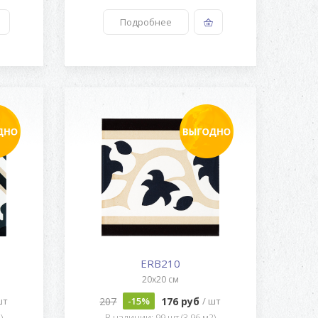
Подробнее
ERB210
20x20 см
207
176 руб
шт
-15%
/ шт
)
В наличии: 99 шт (3.96 м2)