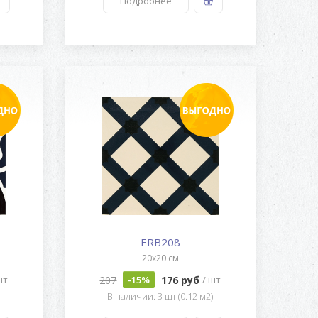
Подробнее
ERB208
20x20 см
207
176 руб
шт
-15%
/ шт
)
В наличии: 3 шт (0.12 м2)