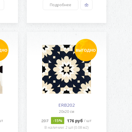
Подробнее
ERB202
20x20 см
207
176 руб
шт
-15%
/ шт
)
В наличии: 2 шт (0.08 м2)