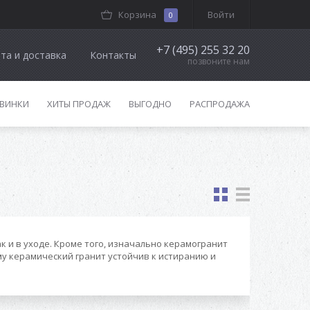
Корзина
Войти
0
+7 (495) 255 32 20
та и доставка
Контакты
позвоните нам
ВИНКИ
ХИТЫ ПРОДАЖ
ВЫГОДНО
РАСПРОДАЖА
к и в уходе. Кроме того, изначально керамогранит
му керамический гранит устойчив к истиранию и