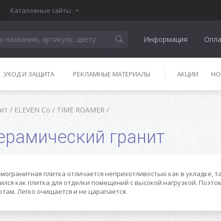
Каталожные сайты
Информация
Опла
УХОД И ЗАЩИТА
РЕКЛАМНЫЕ МАТЕРИАЛЫ
АКЦИИ
НО
нит
/
ELEVEN Co
/
TIME ROAMER
/
ерамический гранит
могранитная плитка отличается неприхотливостью как в укладке, та
ился как плитка для отделки помещений с высокой нагрузкой. Поэто
отам. Легко очищается и не царапается.