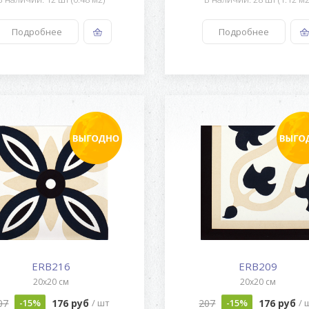
Подробнее
Подробнее
ERB216
ERB209
20x20 см
20x20 см
07
176 руб
207
176 руб
-15%
/ шт
-15%
/ 