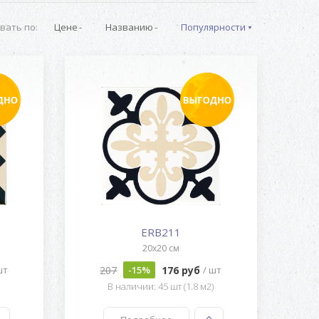
вать по:
Цене
Названию
Популярности
ERB211
20x20 см
207
176 руб
шт
-15%
/ шт
)
В наличии: 45 шт (1.8 м2)