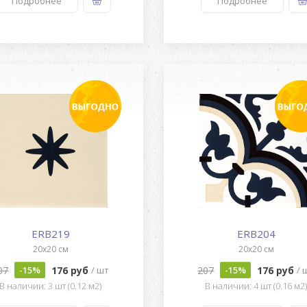
Подробнее
Подробнее
ERB219
ERB204
20x20 см
20x20 см
07
176 руб
207
176 руб
-15%
/ шт
-15%
/ 
В наличии: 3 шт (0.12 м2)
В наличии: 4 шт (0.16 м2