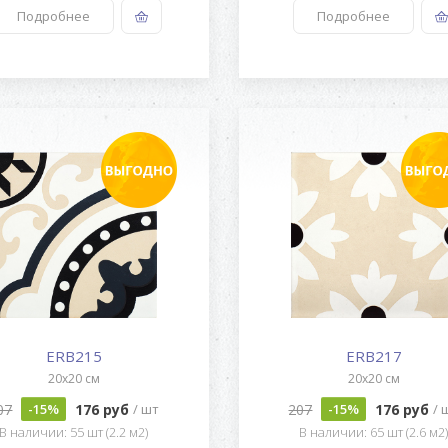
Подробнее
Подробнее
ERB215
ERB217
20x20 см
20x20 см
07
176 руб
207
176 руб
-15%
/ шт
-15%
/ 
В наличии: 55 шт (2.2 м2)
В наличии: 65 шт (2.6 м2