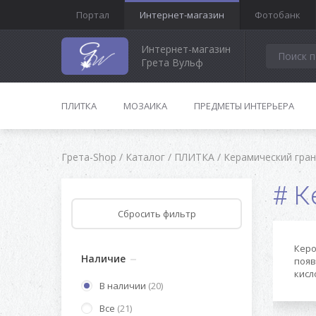
Портал
Интернет-магазин
Фотобанк
Интернет-магазин
Грета Вульф
ПЛИТКА
МОЗАИКА
ПРЕДМЕТЫ ИНТЕРЬЕРА
Грета-Shop
/
Каталог
/
ПЛИТКА
/
Керамический гра
К
Керо
Наличие
появ
кисл
В наличии
(20)
Все
(21)