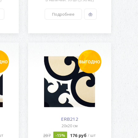
Подробнее
ERB212
20x20 см
207
176 руб
шт
-15%
/ шт