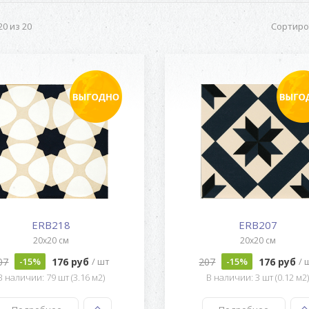
0 из 20
Сортиро
ERB218
ERB207
20x20 см
20x20 см
07
176 руб
207
176 руб
-15%
/ шт
-15%
/ 
В наличии: 79 шт (3.16 м2)
В наличии: 3 шт (0.12 м2