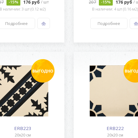
07
176 руб
207
176 руб
-15%
/ шт
-15%
/ 
В наличии: 3 шт (0.12 м2)
В наличии: 4 шт (0.16 м2
Подробнее
Подробнее
ERB223
ERB222
20x20 см
20x20 см