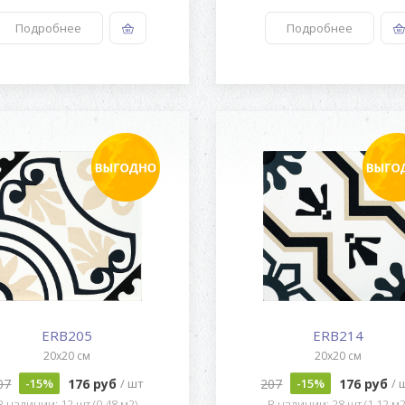
Подробнее
Подробнее
ERB205
ERB214
20x20 см
20x20 см
07
176 руб
207
176 руб
-15%
/ шт
-15%
/ 
В наличии: 12 шт (0.48 м2)
В наличии: 28 шт (1.12 м2