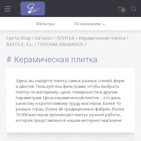
0
Фильтры
По названию
Грета-Shop
/
Каталог
/
ПЛИТКА
/
Керамическая плитка
/
BESTILE, S.L.
/
TOSCANA GRABADOS
/
Керамическая плитка
Здесь вы найдёте плитку самых разных стилей, форм
и цветов. Пользуйтесь фильтрами, чтобы выбрать
плитку по материалу, цене, поверхности и другим
параметрам. Цена керамической плитки – это дань
качеству и кропотливому труду мастеров. Более 10
разных стран, более 40 традиционных фабрик, более
10 000 мастеров производят плитку ручной работы,
которая представлена в нашем интернет-магазине.