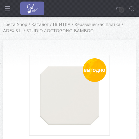
0
Грета-Shop
/
Каталог
/
ПЛИТКА
/
Керамическая плитка
/
ADEX S.L.
/
STUDIO
/
OCTOGONO BAMBOO