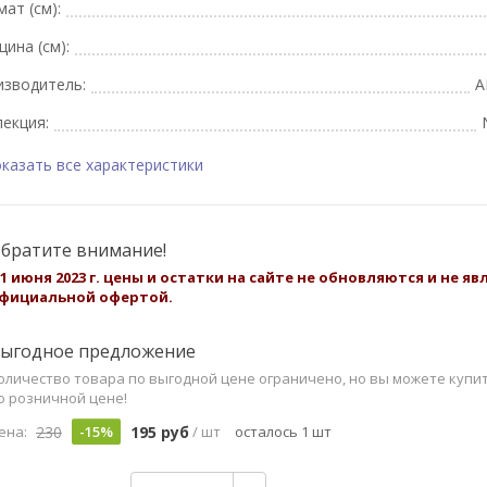
ат (см):
ина (см):
изводитель:
A
екция:
казать все характеристики
братите внимание!
 1 июня 2023 г. цены и остатки на сайте не обновляются и не я
фициальной офертой.
ыгодное предложение
оличество товара по выгодной цене ограничено, но вы можете купи
о розничной цене!
230
195 руб
ена:
-15%
/ шт
осталось 1 шт