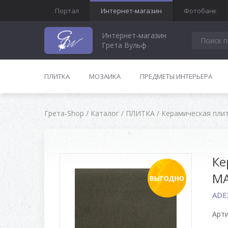
Портал
Интернет-магазин
Фотобанк
Интернет-магазин
Грета Вульф
ПЛИТКА
МОЗАИКА
ПРЕДМЕТЫ ИНТЕРЬЕРА
Грета-Shop
/
Каталог
/
ПЛИТКА
/
Керамическая пли
Ке
M
ADEX
Арти