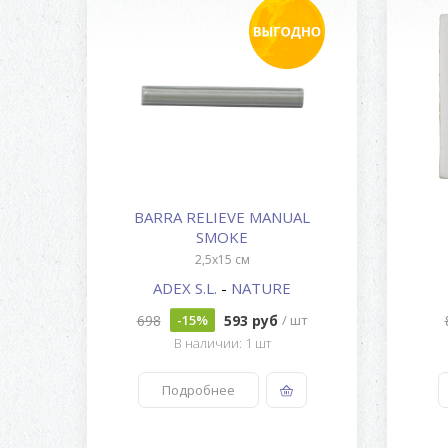
KE
BARRA RELIEVE MANUAL
SMOKE
2,5x15 см
ADEX S.L.
-
NATURE
698
593 руб
шт
-15%
/ шт
В наличии: 1 шт
Подробнее