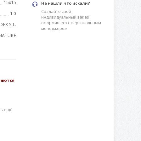
15x15
Не нашли что искали?
Создайте свой
1.0
индивидуальный заказ
оформив его с персональным
DEX S.L.
менеджером
NATURE
вляются
ть ещё