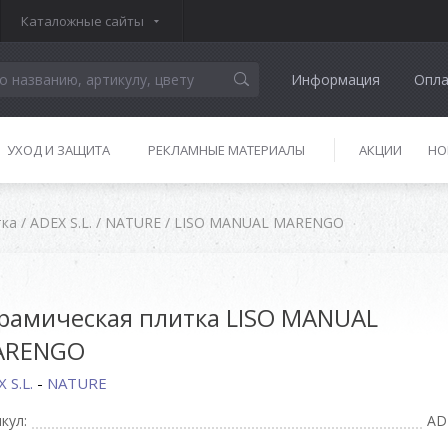
Каталожные сайты
Информация
Опла
УХОД И ЗАЩИТА
РЕКЛАМНЫЕ МАТЕРИАЛЫ
АКЦИИ
НО
тка
/
ADEX S.L.
/
NATURE
/
LISO MANUAL MARENGO
рамическая плитка LISO MANUAL
ARENGO
 S.L.
-
NATURE
кул:
AD