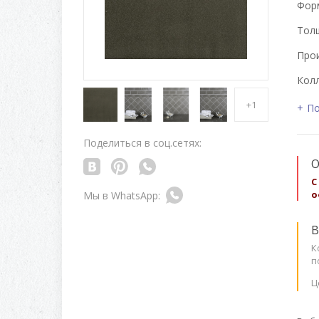
Форм
Толщ
Про
Колл
+1
По
Поделиться в соц.сетях:
О
С
о
В
К
п
Ц