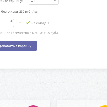
шт
рите единицу:
 без скидки: 230 руб
/ шт
шт
на складе 1
анное количество в м2: 0,02 (195 руб.)
Добавить в корзину