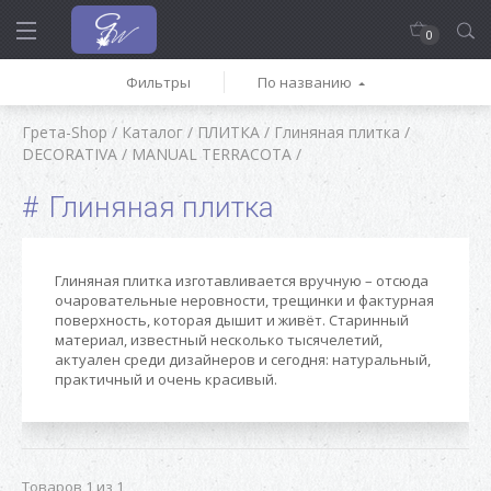
0
Фильтры
По названию
Грета-Shop
/
Каталог
/
ПЛИТКА
/
Глиняная плитка
/
DECORATIVA
/
MANUAL TERRACOTA
/
Глиняная плитка
Глиняная плитка изготавливается вручную – отсюда
очаровательные неровности, трещинки и фактурная
поверхность, которая дышит и живёт. Старинный
материал, известный несколько тысячелетий,
актуален среди дизайнеров и сегодня: натуральный,
практичный и очень красивый.
Товаров 1 из 1