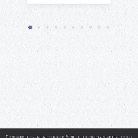
1
2
3
4
5
6
7
8
9
10
Подпишитесь на рассылку и будьте в курсе самых выгодных