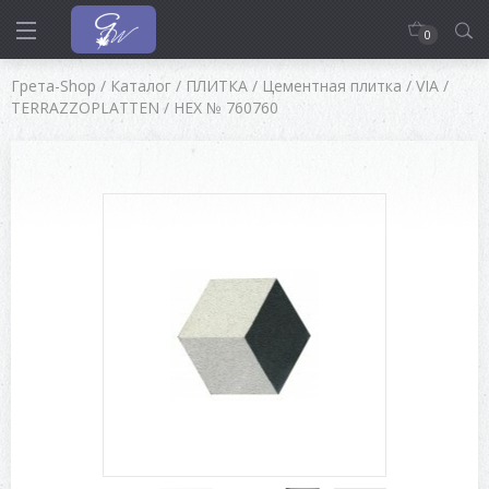
0
Грета-Shop
/
Каталог
/
ПЛИТКА
/
Цементная плитка
/
VIA
/
TERRAZZOPLATTEN
/
HEX № 760760