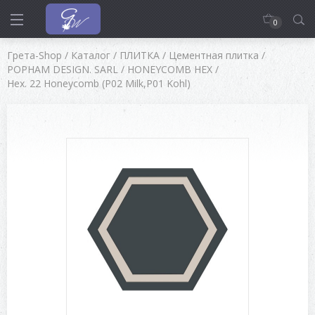
0
Грета-Shop
/
Каталог
/
ПЛИТКА
/
Цементная плитка
/
POPHAM DESIGN. SARL
/
HONEYCOMB HEX
/
Hex. 22 Honeycomb (P02 Milk,P01 Kohl)