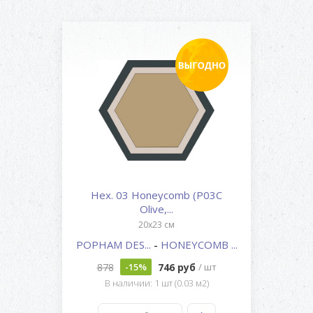
Hex. 03 Honeycomb (P03C
Olive,...
20x23 см
POPHAM DES...
-
HONEYCOMB ...
878
746 руб
-15%
/ шт
В наличии: 1 шт (0.03 м2)