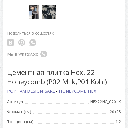
Поделиться в соц.сетях:
Цементная плитка Hex. 22
Honeycomb (P02 Milk,P01 Kohl)
POPHAM DESIGN. SARL
-
HONEYCOMB HEX
Артикул:
HEX22HC_0201K
Формат (см):
20x23
Толщина (см):
1.2