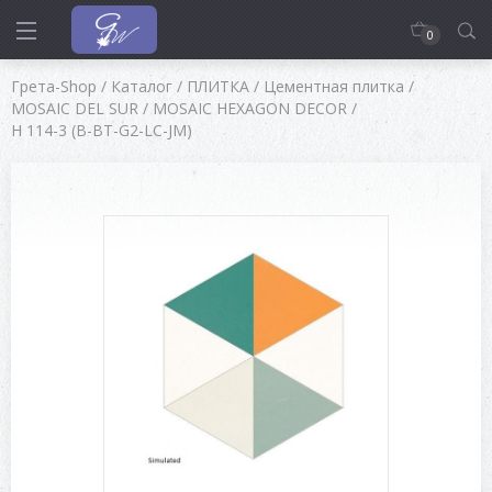
0
Грета-Shop
/
Каталог
/
ПЛИТКА
/
Цементная плитка
/
MOSAIC DEL SUR
/
MOSAIC HEXAGON DECOR
/
H 114-3 (B-BT-G2-LC-JM)