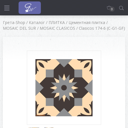
0
Грета-Shop
/
Каталог
/
ПЛИТКА
/
Цементная плитка
/
MOSAIC DEL SUR
/
MOSAIC CLASICOS
/
Clasicos 174-6 (C-G1-GF)