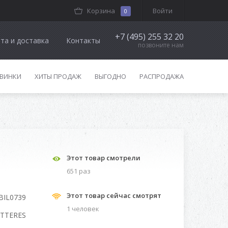
Корзина
Войти
0
+7 (495) 255 32 20
та и доставка
Контакты
позвоните нам
ВИНКИ
ХИТЫ ПРОДАЖ
ВЫГОДНО
РАСПРОДАЖА
Этот товар смотрели
651 раз
Этот товар сейчас смотрят
BIL0739
1 человек
TTERES