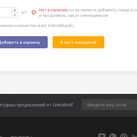
Нет в наличии,
но вы можете добавить товар в к
шт
и продолжить заказ с менеджером
анное количество в м2: 0,04 (460 руб.)
Добавить в корзину
В лист ожиданий
ыгодных предложений от GretaWolf