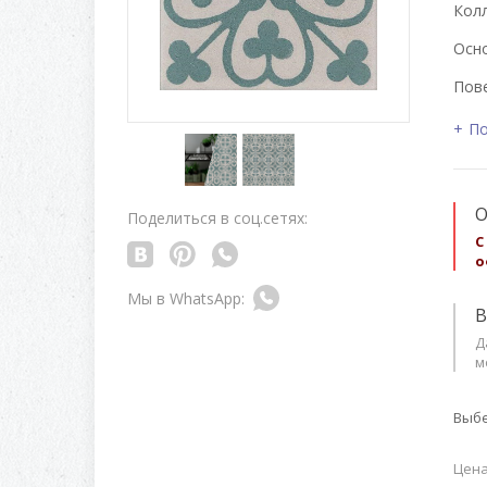
Колл
Осно
Пове
По
О
Поделиться в соц.сетях:
С
о
В
Д
м
Выбе
Цена