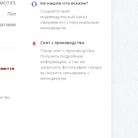
MOTIFS
Не нашли что искали?
Создайте свой
Пол
индивидуальный заказ
оформив его с персональным
атовая
менеджером
Снят с производства
Товар снят с производства.
Получить подробную
информацию, а так-же
запросить фотографии товара
вляются
вы можете связавшись с
менеджером
но вы