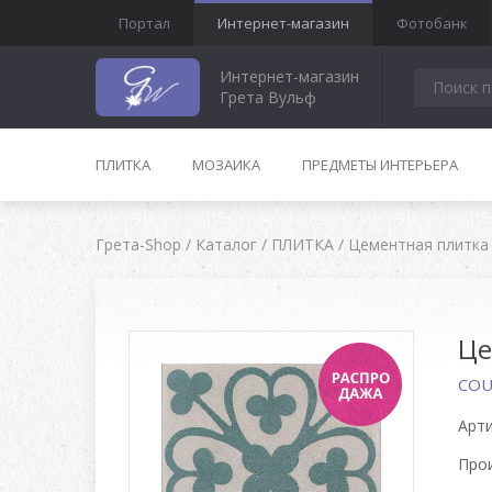
Портал
Интернет-магазин
Фотобанк
Интернет-магазин
Грета Вульф
ПЛИТКА
МОЗАИКА
ПРЕДМЕТЫ ИНТЕРЬЕРА
Грета-Shop
/
Каталог
/
ПЛИТКА
/
Цементная плитка
Це
COU
Арти
Про