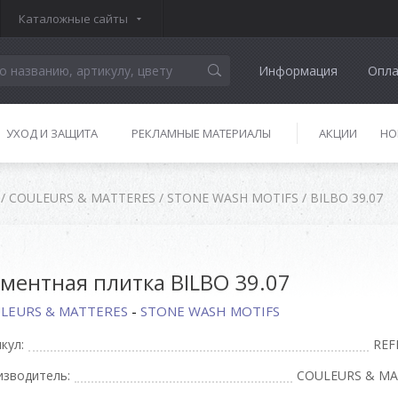
Каталожные сайты
Информация
Опла
УХОД И ЗАЩИТА
РЕКЛАМНЫЕ МАТЕРИАЛЫ
АКЦИИ
НО
/
COULEURS & MATTERES
/
STONE WASH MOTIFS
/
BILBO 39.07
ментная плитка BILBO 39.07
LEURS & MATTERES
-
STONE WASH MOTIFS
кул:
REF
изводитель:
COULEURS & MA