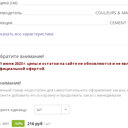
ина (см):
изводитель:
COULEURS & MA
екция:
CEMENT 
казать все характеристики
братите внимание!
 1 июня 2023 г. цены и остатки на сайте не обновляются и не я
фициальной офертой.
нимание!
анный товар недоступен для самостоятельного оформления заказа, 
ожете добавить его в корзину и продолжить заказ с менеджером
шт
рите единицу:
431
216 руб
:
-50%
/ шт