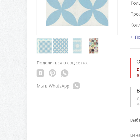
Толщ
Про
Колл
По
О
Поделиться в соц.сетях:
С
о
В
Д
м
Выбе
Цена