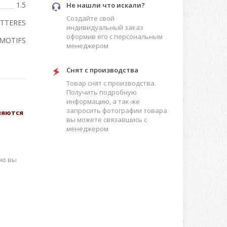
1.5
Не нашли что искали?
Создайте свой
TTERES
индивидуальный заказ
оформив его с персональным
MOTIFS
менеджером
Снят с производства
Товар снят с производства.
Получить подробную
информацию, а так-же
запросить фотографии товара
вляются
вы можете связавшись с
менеджером
но вы