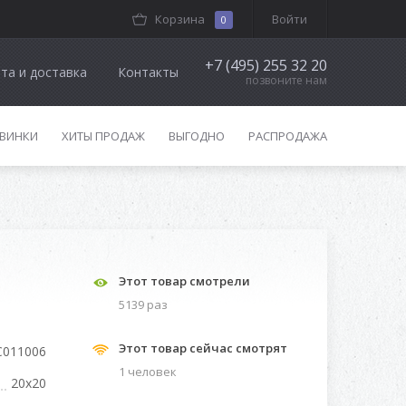
Корзина
Войти
0
+7 (495) 255 32 20
та и доставка
Контакты
позвоните нам
ВИНКИ
ХИТЫ ПРОДАЖ
ВЫГОДНО
РАСПРОДАЖА
Этот товар смотрели
5139 раз
Этот товар сейчас смотрят
C011006
1 человек
20x20