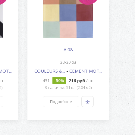
A 08
20x20 см
OT...
COULEURS &...
-
CEMENT MOT...
COUL
431
216 руб
шт
-50%
/ шт
2)
В наличии: 51 шт (2.04 м2)
Подробнее