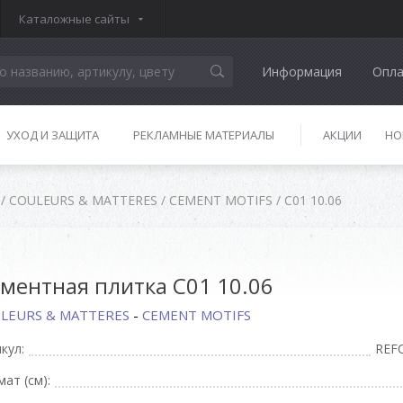
Каталожные сайты
Информация
Опла
УХОД И ЗАЩИТА
РЕКЛАМНЫЕ МАТЕРИАЛЫ
АКЦИИ
НО
/
COULEURS & MATTERES
/
CEMENT MOTIFS
/
C01 10.06
ментная плитка C01 10.06
LEURS & MATTERES
-
CEMENT MOTIFS
кул:
REF
ат (см):