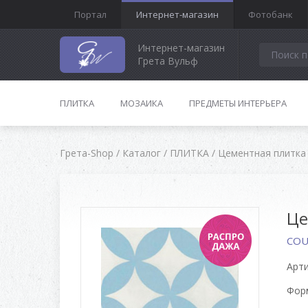
Портал
Интернет-магазин
Фотобанк
Интернет-магазин
Грета Вульф
ПЛИТКА
МОЗАИКА
ПРЕДМЕТЫ ИНТЕРЬЕРА
Грета-Shop
/
Каталог
/
ПЛИТКА
/
Цементная плитка
Це
COU
Арти
Форм