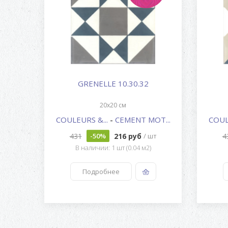
GRENELLE 10.30.32
20x20 см
OT...
COULEURS &...
-
CEMENT MOT...
COUL
431
216 руб
4
шт
-50%
/ шт
В наличии: 1 шт (0.04 м2)
Подробнее