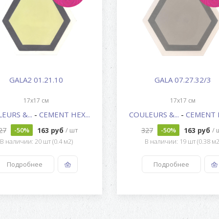
GALA2 01.21.10
GALA 07.27.32/3
17x17 см
17x17 см
EURS &...
-
CEMENT HEX...
COULEURS &...
-
CEMENT H
27
163 руб
327
163 руб
-50%
/ шт
-50%
/ 
В наличии: 20 шт (0.4 м2)
В наличии: 19 шт (0.38 м2
Подробнее
Подробнее