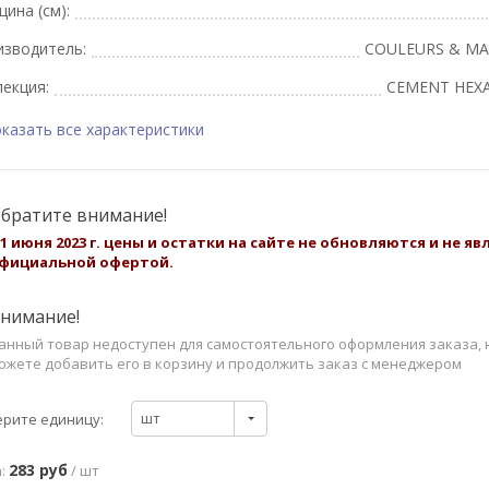
ина (см):
изводитель:
COULEURS & MA
екция:
CEMENT HEX
казать все характеристики
братите внимание!
 1 июня 2023 г. цены и остатки на сайте не обновляются и не я
фициальной офертой.
нимание!
анный товар недоступен для самостоятельного оформления заказа, 
ожете добавить его в корзину и продолжить заказ с менеджером
шт
рите единицу:
283 руб
:
/ шт