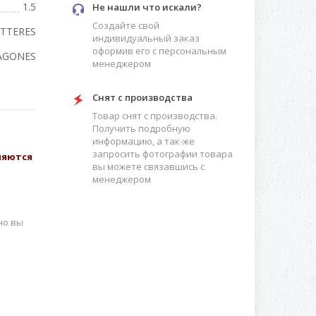
1.5
Не нашли что искали?
Создайте свой
TTERES
индивидуальный заказ
оформив его с персональным
AGONES
менеджером
Снят с производства
Товар снят с производства.
Получить подробную
информацию, а так-же
запросить фотографии товара
вляются
вы можете связавшись с
менеджером
но вы