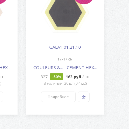
GALA1 01.21.10
17x17 см
EX...
COULEURS &...
-
CEMENT HEX...
COU
327
163 руб
шт
-50%
/ шт
)
В наличии: 20 шт (0.4 м2)
Подробнее