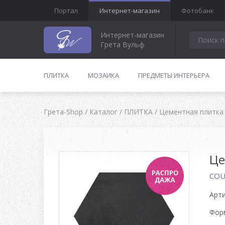
Портал
Интернет-магазин
Фотобанк
Интернет-магазин
Грета Вульф
ПЛИТКА
МОЗАИКА
ПРЕДМЕТЫ ИНТЕРЬЕРА
Грета-Shop
/
Каталог
/
ПЛИТКА
/
Цементная плитка
Це
COU
Арти
Форм