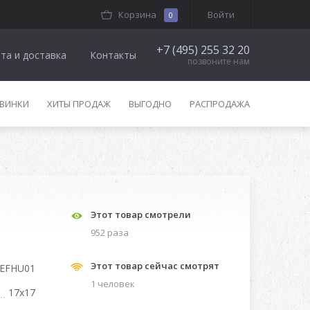
Корзина
Войти
0
+7 (495) 255 32 20
та и доставка
Контакты
позвоните нам
ВИНКИ
ХИТЫ ПРОДАЖ
ВЫГОДНО
РАСПРОДАЖА
Этот товар смотрели
952 разa
Этот товар сейчас смотрят
EFHU01
1 человек
17x17