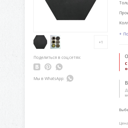
Толщ
Про
Колл
По
+1
О
Поделиться в соц.сетях:
С
о
В
Д
м
Выбе
Цена