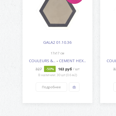
GALA2 01.10.36
17x17 см
X...
COULEURS &...
-
CEMENT HEX...
COUL
327
163 руб
3
шт
-50%
/ шт
В наличии: 30 шт (0.6 м2)
Подробнее