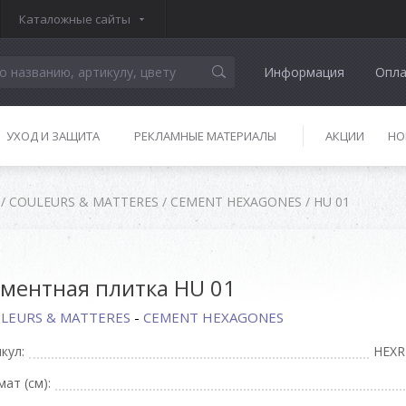
Каталожные сайты
Информация
Опла
УХОД И ЗАЩИТА
РЕКЛАМНЫЕ МАТЕРИАЛЫ
АКЦИИ
НО
/
COULEURS & MATTERES
/
CEMENT HEXAGONES
/
HU 01
ментная плитка HU 01
LEURS & MATTERES
-
CEMENT HEXAGONES
кул:
HEXR
ат (см):