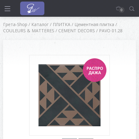
0
Грета-Shop
/
Каталог
/
ПЛИТКА
/
Цементная плитка
/
COULEURS & MATTERES
/
CEMENT DECORS
/
PAVO 01.28