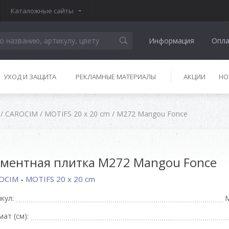
Каталожные сайты
Информация
Опла
УХОД И ЗАЩИТА
РЕКЛАМНЫЕ МАТЕРИАЛЫ
АКЦИИ
НО
/
CAROCIM
/
MOTIFS 20 x 20 cm
/
M272 Mangou Fonce
ментная плитка M272 Mangou Fonce
OCIM
-
MOTIFS 20 x 20 cm
кул:
ат (см):