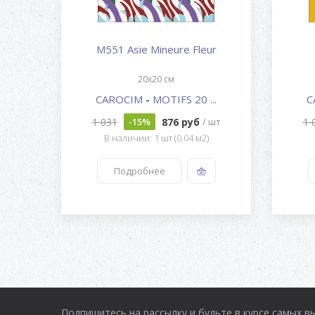
M551 Asie Mineure Fleur
20x20 см
..
CAROCIM
-
MOTIFS 20 ...
C
1 031
876 руб
1 
 шт
-15%
/ шт
В наличии: 1 шт (0.04 м2)
Подробнее
Подпишитесь на рассылку и будьте в курсе самых в