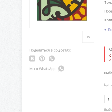
Толщ
Про
Колл
По
+5
О
Поделиться в соц.сетях:
С
о
Выбе
Цена
Выбр