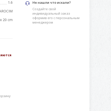
1.6
Не нашли что искали?
Создайте свой
AROCIM
индивидуальный заказ
оформив его с персональным
x 20 cm
менеджером
вляются
орзину