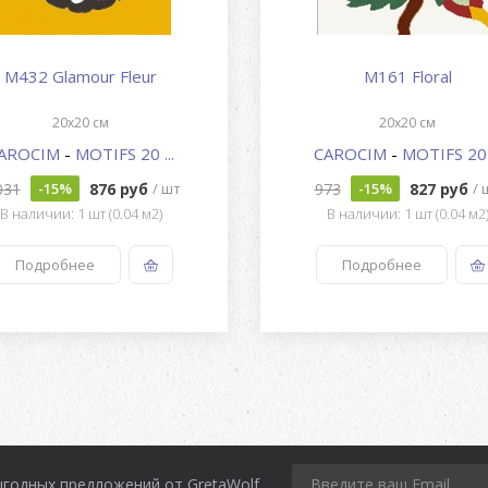
M432 Glamour Fleur
M161 Floral
20x20 см
20x20 см
AROCIM
-
MOTIFS 20 ...
CAROCIM
-
MOTIFS 20 .
031
876 руб
973
827 руб
-15%
/ шт
-15%
/ 
В наличии: 1 шт (0.04 м2)
В наличии: 1 шт (0.04 м2
Подробнее
Подробнее
ыгодных предложений от GretaWolf