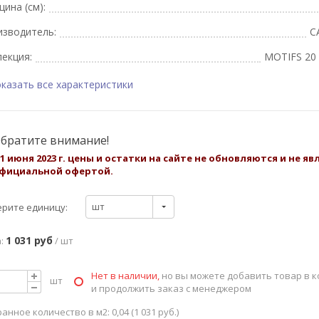
ина (см):
изводитель:
C
екция:
MOTIFS 20 
казать все характеристики
братите внимание!
 1 июня 2023 г. цены и остатки на сайте не обновляются и не я
фициальной офертой.
шт
рите единицу:
1 031 руб
:
/ шт
Нет в наличии,
но вы можете добавить товар в к
шт
и продолжить заказ с менеджером
анное количество в м2: 0,04 (1 031 руб.)