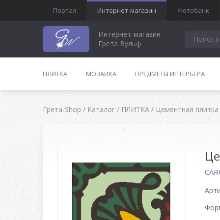
Портал
Интернет-магазин
Фотобанк
Интернет-магазин
Грета Вульф
ПЛИТКА
МОЗАИКА
ПРЕДМЕТЫ ИНТЕРЬЕРА
Грета-Shop
/
Каталог
/
ПЛИТКА
/
Цементная плитка
Це
CAR
Арти
Форм