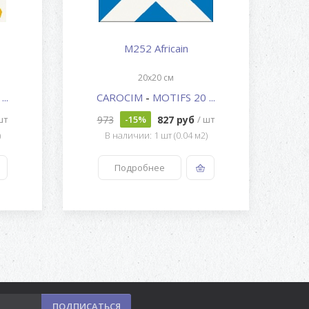
M252 Africain
20x20 см
..
CAROCIM
-
MOTIFS 20 ...
973
827 руб
1
шт
-15%
/ шт
)
В наличии: 1 шт (0.04 м2)
Подробнее
ПОДПИСАТЬСЯ