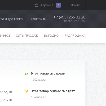
Корзина
Войти
0
+7 (495) 255 32 20
та и доставка
Контакты
позвоните нам
ВИНКИ
ХИТЫ ПРОДАЖ
ВЫГОДНО
РАСПРОДАЖА
Этот товар смотрели
1202 разa
Этот товар сейчас смотрят
M272_16
1 человек
20x20