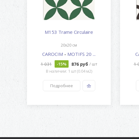
M153 Trame Circulaire
20x20 см
..
CAROCIM
-
MOTIFS 20 ...
C
1 031
876 руб
1 
 шт
-15%
/ шт
В наличии: 1 шт (0.04 м2)
Подробнее