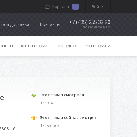
Корзина
Войти
0
+7 (495) 255 32 20
та и доставка
Контакты
позвоните нам
ВИНКИ
ХИТЫ ПРОДАЖ
ВЫГОДНО
РАСПРОДАЖА
re
Этот товар смотрели
1289 раз
Этот товар сейчас смотрят
1 человек
Z803_16