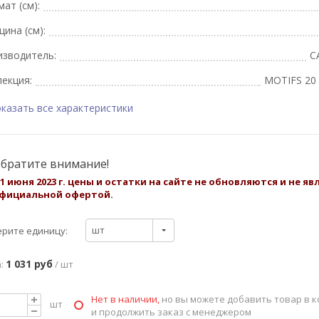
ат (см):
ина (см):
изводитель:
C
екция:
MOTIFS 20 
казать все характеристики
братите внимание!
 1 июня 2023 г. цены и остатки на сайте не обновляются и не я
фициальной офертой.
шт
рите единицу:
1 031 руб
:
/ шт
Нет в наличии,
но вы можете добавить товар в к
шт
и продолжить заказ с менеджером