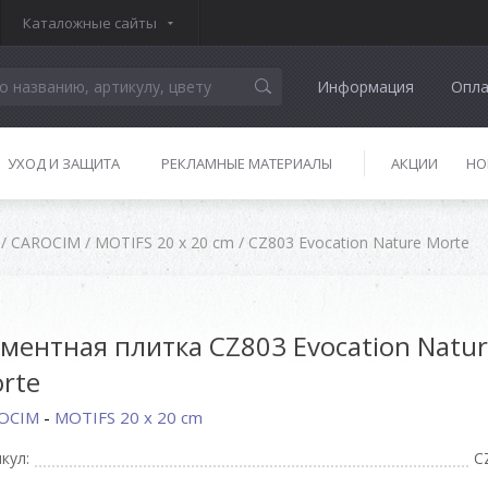
Каталожные сайты
Информация
Опла
УХОД И ЗАЩИТА
РЕКЛАМНЫЕ МАТЕРИАЛЫ
АКЦИИ
НО
/
CAROCIM
/
MOTIFS 20 x 20 cm
/
CZ803 Evocation Nature Morte
ментная плитка CZ803 Evocation Natu
rte
OCIM
-
MOTIFS 20 x 20 cm
кул:
C