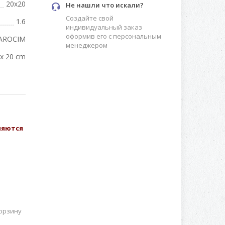
20x20
Не нашли что искали?
Создайте свой
1.6
индивидуальный заказ
оформив его с персональным
AROCIM
менеджером
x 20 cm
вляются
орзину