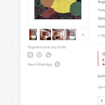
Форм
Толщ
Про
Колл
+2
По
Поделиться в соц.сетях:
О
С
о
Выбе
Цена