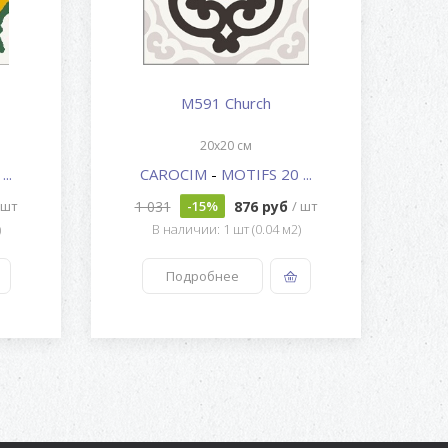
M591 Church
20x20 см
..
CAROCIM
-
MOTIFS 20 ...
1 031
876 руб
1
 шт
-15%
/ шт
)
В наличии: 1 шт (0.04 м2)
Подробнее