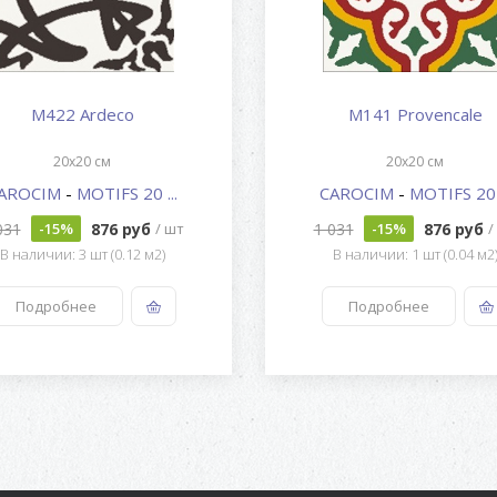
M422 Ardeco
M141 Provencale
20x20 см
20x20 см
AROCIM
-
MOTIFS 20 ...
CAROCIM
-
MOTIFS 20 .
031
876 руб
1 031
876 руб
-15%
/ шт
-15%
/
В наличии: 3 шт (0.12 м2)
В наличии: 1 шт (0.04 м2
Подробнее
Подробнее