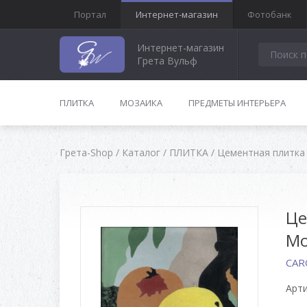
Портал
Интернет-магазин
Фотобанк
Интернет-магазин
Грета Вульф
ПЛИТКА
МОЗАИКА
ПРЕДМЕТЫ ИНТЕРЬЕРА
Грета-Shop
/
Каталог
/
ПЛИТКА
/
Цементная плитка
Це
Mo
CAR
Арти