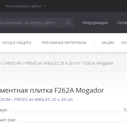
Каталожные сайты
Информация
Опла
УХОД И ЗАЩИТА
РЕКЛАМНЫЕ МАТЕРИАЛЫ
АКЦИИ
НО
/
CAROCIM
/
FRISES et ANGLES 20 x 20 cm
/
F262A Mogador
ментная плитка F262A Mogador
OCIM
-
FRISES et ANGLES 20 x 20 cm
кул:
F
ат (см):