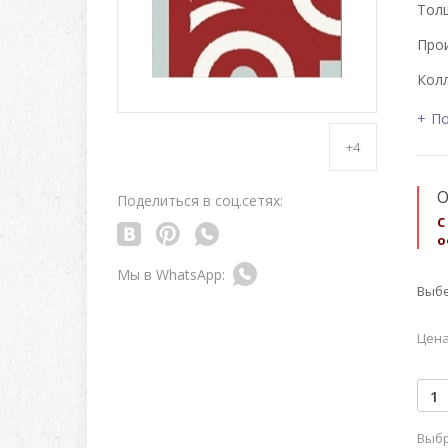
Толщ
Про
Колл
По
+4
О
Поделиться в соц.сетях:
С
о
Выбе
Цена
Выбр