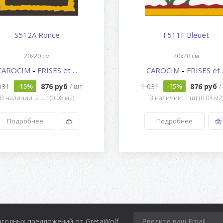
S512A Ronce
F511F Bleuet
20x20 см
20x20 см
CAROCIM
-
FRISES et ...
CAROCIM
-
FRISES et .
031
876 руб
1 031
876 руб
-15%
/ шт
-15%
/
В наличии: 2 шт (0.08 м2)
В наличии: 1 шт (0.04 м2
Подробнее
Подробнее
ыгодных предложений от GretaWolf