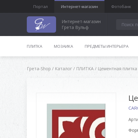
Портал
Интернет-магазин
Фотобанк
Интернет-магазин
Грета Вульф
ПЛИТКА
МОЗАИКА
ПРЕДМЕТЫ ИНТЕРЬЕРА
Грета-Shop
/
Каталог
/
ПЛИТКА
/
Цементная плитка
Це
CAR
Арти
Форм