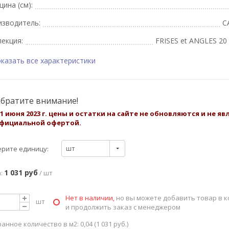
ина (см):
изводитель:
C
екция:
FRISES et ANGLES 20
казать все характеристики
братите внимание!
 1 июня 2023 г. цены и остатки на сайте не обновляются и не я
фициальной офертой.
шт
рите единицу:
1 031 руб
:
/ шт
Нет в наличии,
но вы можете добавить товар в к
шт
и продолжить заказ с менеджером
анное количество в м2: 0,04 (1 031 руб.)