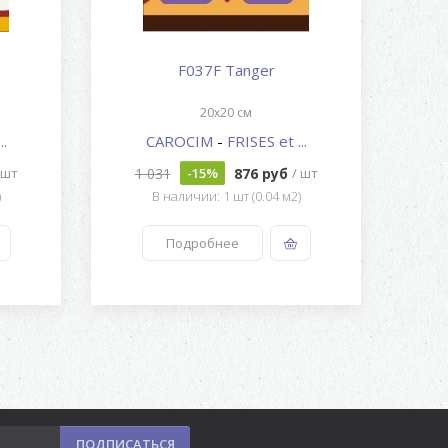
F037F Tanger
20x20 см
..
CAROCIM
-
FRISES et ...
1 031
876 руб
1
 шт
-15%
/ шт
)
В наличии: 1 шт (0.04 м2)
Подробнее
ПОДПИСАТЬСЯ