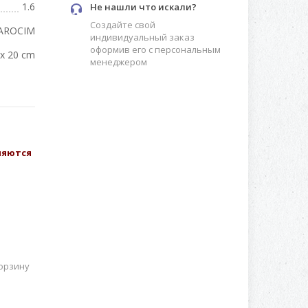
1.6
Не нашли что искали?
Создайте свой
AROCIM
индивидуальный заказ
оформив его с персональным
 x 20 cm
менеджером
вляются
орзину