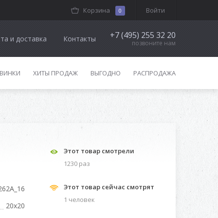
Корзина
Войти
0
+7 (495) 255 32 20
та и доставка
Контакты
позвоните нам
ВИНКИ
ХИТЫ ПРОДАЖ
ВЫГОДНО
РАСПРОДАЖА
Этот товар смотрели
1230 раз
Этот товар сейчас смотрят
262A_16
1 человек
20x20