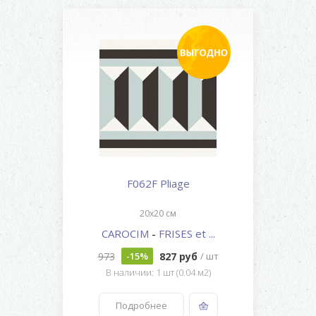
F062F Pliage
20x20 см
CAROCIM
-
FRISES et ...
973
827 руб
-15%
/ шт
В наличии: 1 шт (0.04 м2)
Подробнее