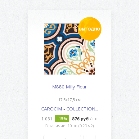
M880 Milly Fleur
17,5x17,5 см
CAROCIM
-
COLLECTION...
1 031
876 руб
-15%
/ шт
В наличии: 10 шт (0.29 м2)