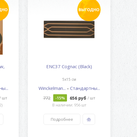
w,
ENC37 Cognac (Black)
EN
5x15 см
ы...
Winckelman...
-
Стандартны...
Win
772
656 руб
1 
/ шт
-15%
/ шт
2)
В наличии: 956 шт
Подробнее