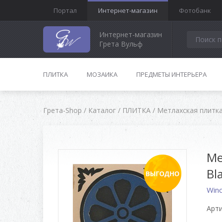
Портал
Интернет-магазин
Фотобанк
Интернет-магазин
Грета Вульф
ПЛИТКА
МОЗАИКА
ПРЕДМЕТЫ ИНТЕРЬЕРА
Грета-Shop
/
Каталог
/
ПЛИТКА
/
Метлахская плитк
Ме
Bl
Win
Арти