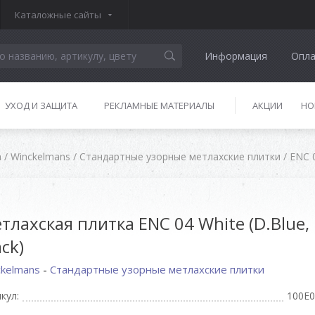
Каталожные сайты
Информация
Опла
УХОД И ЗАЩИТА
РЕКЛАМНЫЕ МАТЕРИАЛЫ
АКЦИИ
НО
а
/
Winckelmans
/
Стандартные узорные метлахские плитки
/
ENC 0
тлахская плитка ENC 04 White (D.Blue,
ack)
ckelmans
-
Стандартные узорные метлахские плитки
кул:
100E