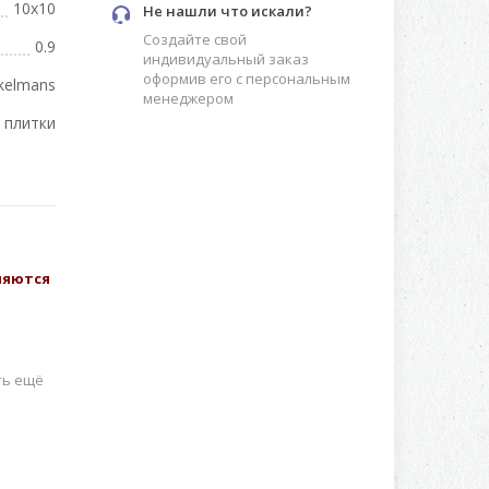
10x10
Не нашли что искали?
Создайте свой
0.9
индивидуальный заказ
оформив его с персональным
kelmans
менеджером
 плитки
вляются
ть ещё