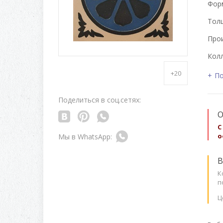
Форм
Толщ
Про
Колл
+20
По
Поделиться в соц.сетях:
О
С
о
В
К
п
Ц