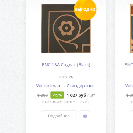
ey)
ENC 18A Cognac (Black)
ENC
10x10 см
...
Winckelman...
-
Стандартны...
Win
1 208
1 027 руб
1 3
шт
-15%
/ шт
В наличии: 176 шт (1.76 м2)
В
Подробнее