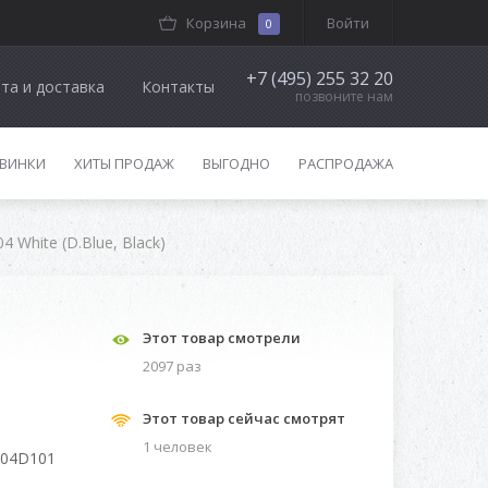
Корзина
Войти
0
+7 (495) 255 32 20
та и доставка
Контакты
позвоните нам
ВИНКИ
ХИТЫ ПРОДАЖ
ВЫГОДНО
РАСПРОДАЖА
4 White (D.Blue, Black)
Этот товар смотрели
2097 раз
Этот товар сейчас смотрят
1 человек
004D101