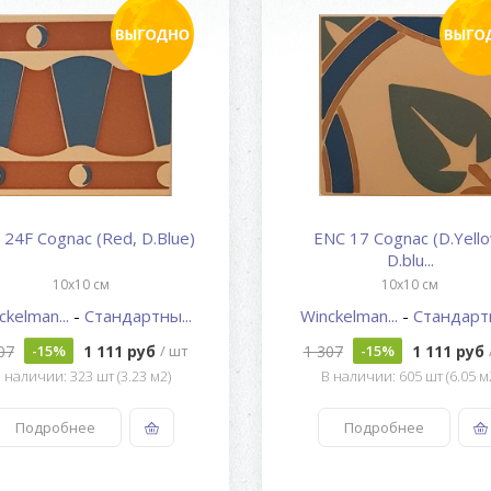
 24F Cognac (Red, D.Blue)
ENC 17 Cognac (D.Yello
D.blu...
10x10 см
10x10 см
ckelman...
-
Стандартны...
Winckelman...
-
Стандартн
07
1 111 руб
1 307
1 111 руб
-15%
/ шт
-15%
 наличии: 323 шт (3.23 м2)
В наличии: 605 шт (6.05 м
Подробнее
Подробнее