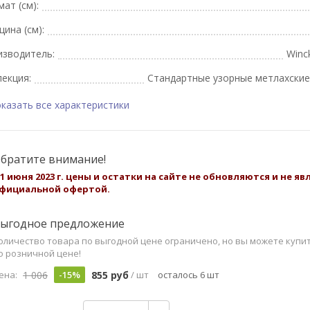
ат (см):
ина (см):
изводитель:
Winc
екция:
Стандартные узорные метлахские
казать все характеристики
братите внимание!
 1 июня 2023 г. цены и остатки на сайте не обновляются и не я
фициальной офертой.
ыгодное предложение
оличество товара по выгодной цене ограничено, но вы можете купи
о розничной цене!
1 006
855 руб
ена:
-15%
/ шт
осталось 6 шт