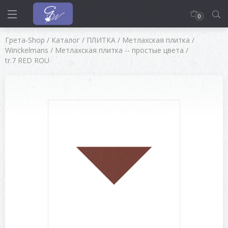
0
Грета-Shop
/
Каталог
/
ПЛИТКА
/
Метлахская плитка
/
Winckelmans
/
Метлахская плитка -- простые цвета
/
tr.7 RED ROU