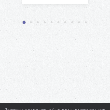
1
2
3
4
5
6
7
8
9
10
Подпишитесь на рассылку и будьте в курсе самых выгодных