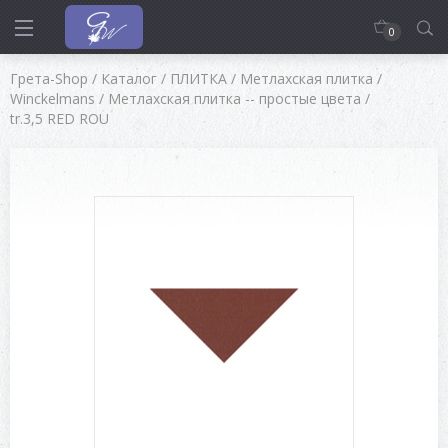
0
Грета-Shop
/
Каталог
/
ПЛИТКА
/
Метлахская плитка
/
Winckelmans
/
Метлахская плитка -- простые цвета
/
tr.3,5 RED ROU