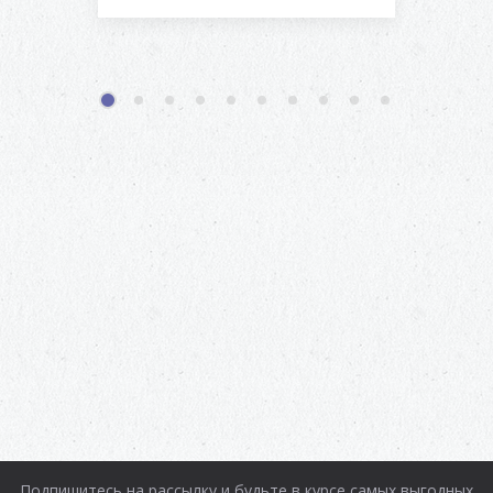
1
2
3
4
5
6
7
8
9
10
Подпишитесь на рассылку и будьте в курсе самых выгодных