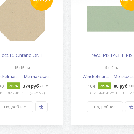
oct.15 Ontario ONT
rec.5 PISTACHE PIS
15x15 см
5x10 см
ckelman...
-
Метлахская...
Winckelman...
-
Метлахска
40
374 руб
104
88 руб
-15%
/ шт
-15%
/ 
В наличии: 2 шт (0.05 м2)
В наличии: 25 шт (0.13 м2
Подробнее
Подробнее