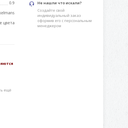
0.9
Не нашли что искали?
Создайте свой
kelmans
индивидуальный заказ
оформив его с персональным
е цвета
менеджером
вляются
ть ещё