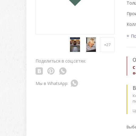
Толщ
Про
Колл
По
+27
О
Поделиться в соц.сетях:
С
о
В
К
п
Ц
Выбе