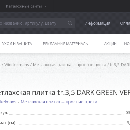
Каталожные сайты
Информация
Опла
УХОД И ЗАЩИТА
РЕКЛАМНЫЕ МАТЕРИАЛЫ
АКЦИИ
НО
а
/
Winckelmans
/
Метлахская плитка -- простые цвета
/
tr.3,5 DA
тлахская плитка tr.3,5 DARK GREEN VE
ckelmans
-
Метлахская плитка -- простые цвета
кул:
0
ат (см):
3