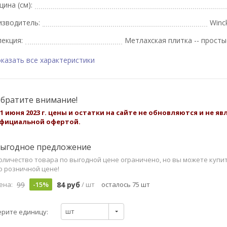
ина (см):
изводитель:
Winc
екция:
Метлахская плитка -- просты
казать все характеристики
братите внимание!
 1 июня 2023 г. цены и остатки на сайте не обновляются и не я
фициальной офертой.
ыгодное предложение
оличество товара по выгодной цене ограничено, но вы можете купи
о розничной цене!
99
84 руб
ена:
-15%
/ шт
осталось 75 шт
шт
рите единицу: