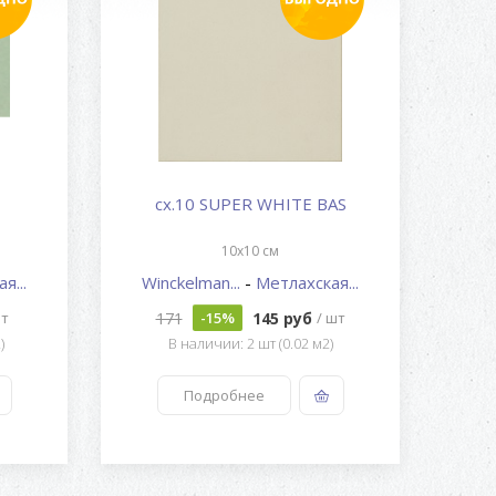
cx.10 SUPER WHITE BAS
10x10 см
я...
Winckelman...
-
Метлахская...
Wi
171
145 руб
шт
-15%
/ шт
)
В наличии: 2 шт (0.02 м2)
Подробнее