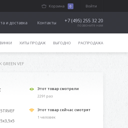
Корзина
Войти
0
+7 (495) 255 32 20
та и доставка
Контакты
позвоните нам
ВИНКИ
ХИТЫ ПРОДАЖ
ВЫГОДНО
РАСПРОДАЖА
RK GREEN VEF
F
Этот товар смотрели
2291 раз
Этот товар сейчас смотрят
35TRVEF
1 человек
,5x3,5x5