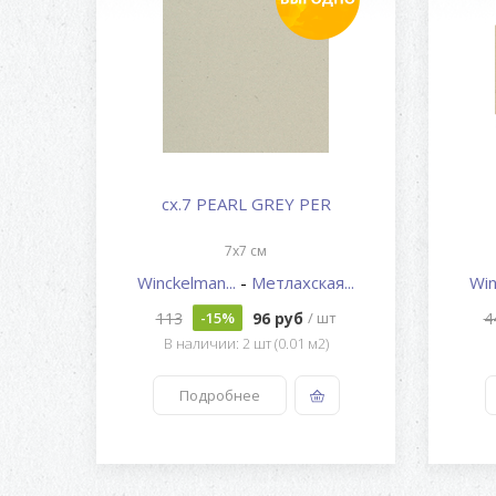
cx.7 PEARL GREY PER
7x7 см
...
Winckelman...
-
Метлахская...
Win
113
96 руб
4
шт
-15%
/ шт
В наличии: 2 шт (0.01 м2)
Подробнее