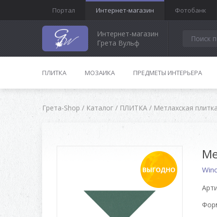
Портал
Интернет-магазин
Фотобанк
Интернет-магазин
Грета Вульф
ПЛИТКА
МОЗАИКА
ПРЕДМЕТЫ ИНТЕРЬЕРА
Грета-Shop
/
Каталог
/
ПЛИТКА
/
Метлахская плитк
Ме
Win
Арти
Форм